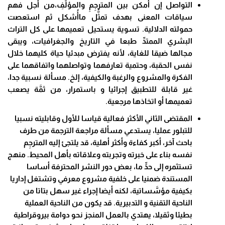
التواصل إن أمكن بين المترجِمِ والمؤلِّفِ،من أجل فهم
سياقات المعنى بهدف تمثُّل ماأُشكل ثم استعصت
حمولته الدلالية. تسوية يستحيل تعميمها على كل التراث
البشري الممتدِّ طبعا في التاريخ والجغرافيات، ويبقى
مجالها ضيقا للغاية، لأنه يفترض مبدئيا حياة كليهما خلال
نفس الحقبة، وحتمية تعارفهما وتواصلهما واتفاقهما على
الفكرة والمشروع والرغبة والكيفية، إلخ. مسألة نسبية جدا،
غير قابلة للتطبيق إجرائيا و باستمرار، من ثمَّة يصعب
تعميمها أو اتخاذها مرجعية.
المقتضى الثاني الأكثر فعالية قياسا للأول وقابليته نسبيا
للتبلور عمليا، يستدعي مسألة مراجعة الترجمة من طرف
باحث آخر، أكبر كفاءة وأكثر أهلية، قد يلتجئ إليه المترجِم
نفسه بناء على خبرته وتجربته وعلاقاته بأهل المحيط. منهج
تستثمره إلى حدٍّ ما، بعض دور النشر المحترفة أساسا
المستندة ضمنيا على خلفية مشروع معرفي وتشتغل إداريا
بكيفية مؤسَّساتية، لكنه أيضا إجراء غير سهل بتاتا من
الناحية التقنية و التدبيرية. قد يكون من الناحية العملية
بطيئا وثقيلا، يهتدي بالعمل المنجز نحو دوامة بيروقراطية