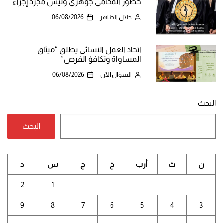
حضور المحامي جوهري وليس مجرد إجراء
جلال الطاهر
06/08/2026
اتحاد العمل النسائي يطلق “ميثاق
المساواة وتكافؤ الفرص”
السؤال الآن
06/08/2026
البحث
البحث
ن
ث
أرب
خ
ج
س
د
2
1
9
8
7
6
5
4
3