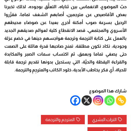
حبِّ الموضوع، الانغماس بين ثناياه، التعلُّق بوجوده، لذلك تخبرنا
بعض الأقاصيص عن مترجمين، أصابهم الشغف تماما، فقرَّروا
الرحيل بسرعة صوب أمكنة أخرى بعيدا عن ضوضاء محيطهم
الأسروي والمجتمعي، قصد الانقطاع كلية لعوالم صديقهم الجديد
بالعمل على كتابة الترجمة وترجمة هواجسهم حينها في خضم عزلة
وجودية، تكاد تكون مطلقة، تمنح صاحبها قدرة هائلة على الصمت
حتى يصغي تماما وبعمق، ثم اكتساب سمات الصبر والمكابدة
والقراءة اليقظة والحيَّة، التي يستحيل بدونها تقديم ترجمة قابلة
للحياة، أي فكر يخاطب الأبدية، خلود الكاتب والمترجِمِ والترجمة.
شارك هذا الموضوع
التراث البشري
المترجم والترجمة