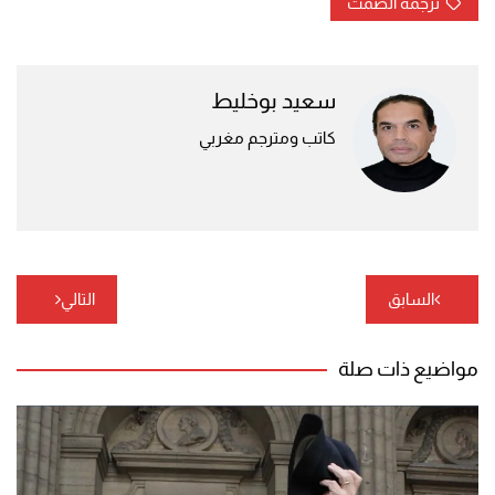
ترجمة الصمت
سعيد بوخليط
كاتب ومترجم مغربي
تصفّح
السابق
التالي
المقالات
مواضيع ذات صلة