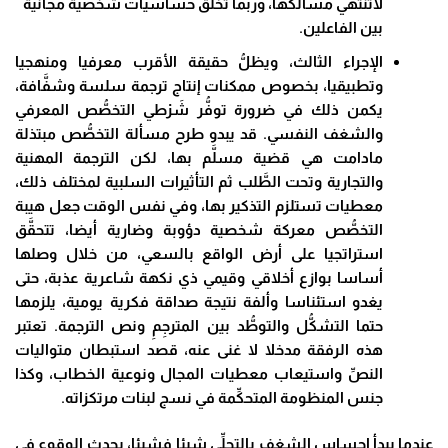
لاتنتهي مسالكها، وربما تخلق حساسيات شخصية مجانية
بين الفاعلين.
الإجراء الثالث، ويظلُّ حقيقة الأقرب معرفيا ومنهجيا
وتطبيقيا، بخصوص ممكنات إنتاج ترجمة سلسة وشفَّافة،
يكمن ذلك في ضرورة توفُّر شَرْطي التخصُّص المعرفي
والشغف النفسي. قد يبدو طرح مسألة التخصُّص مبتذلة
مادامت هي قضية مسلَّم بها، لكن الترجمة المهنية
والتجارية وتحت الطَّلب ثم التأثيرات السلبية لمختلف ذلك،
معطيات تستلزم التذكير بها، وفي نفس الوقت جعل هيبة
التخصُّص معركة شخصية دؤوبة وضارية أيضا، تتحقَّق
استراتجيا على أرض الواقع بالسعي، من خلال وصلها
أساسا بوازع أخلاقي وقيمي ذي نكهة شاعرية عذبة، حتى
يغدو استئناسا وألفة نتيجة صداقة فكرية يومية، يلزمها
حتما التشكُّل والتوطُّد بين المترجِمِ ونص الترجمة. تعتبر
هذه الرفقة مدخلا لا غنى عنه، قصد استبطان متواليات
النصِّ واستيعاب معطيات المجال ونوعية الخطاب، وكذا
جنس المنظومة المتحكِّمة في نسج لبنات مرتكزاته.
عندما يبدأ إحساس الشغف بالتجلِّي شيئا فشيئا، يحدث الوقوع في