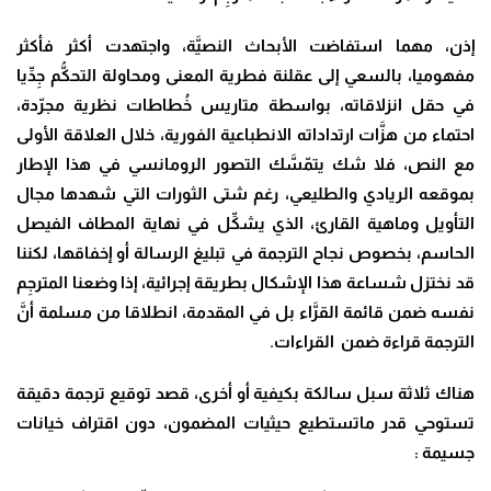
إذن، مهما استفاضت الأبحاث النصيَّة، واجتهدت أكثر فأكثر
مفهوميا، بالسعي إلى عقلنة فطرية المعنى ومحاولة التحكُّم جِدِّيا
في حقل انزلاقاته، بواسطة متاريس خُطاطات نظرية مجرّدة،
احتماء من هزَّات ارتداداته الانطباعية الفورية، خلال العلاقة الأولى
مع النص، فلا شك يتمّسَّك التصور الرومانسي في هذا الإطار
بموقعه الريادي والطليعي، رغم شتى الثورات التي شهدها مجال
التأويل وماهية القارئ، الذي يشكِّل في نهاية المطاف الفيصل
الحاسم، بخصوص نجاح الترجمة في تبليغ الرسالة أو إخفاقها، لكننا
قد نختزل شساعة هذا الإشكال بطريقة إجرائية، إذا وضعنا المترجِم
نفسه ضمن قائمة القرَّاء بل في المقدمة، انطلاقا من مسلمة أنَّ
الترجمة قراءة ضمن القراءات.
هناك ثلاثة سبل سالكة بكيفية أو أخرى، قصد توقيع ترجمة دقيقة
تستوحي قدر ماتستطيع حيثيات المضمون، دون اقتراف خيانات
جسيمة :