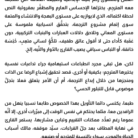
معه المترجِم، يختزلها الإحساس العارم والمظفَّر بمقروئية النص
لحظة اكتماله، الذي لايوازيه على مستوى البهجة والانتشاء والمتعة
سوى إتمام مشروع الترجمة، بتحقُّق انسيابية ملموسة على
مستوى المعاني وتلاحق دلالات العبارات والبنيات التركيبية، دون
عَقَبة كأداء حتى لا أقول عائق طفيف، تلكُّؤٍ لساني متعِبٍ، حُبْسَة
خانقة، أو التباس سياقي يصيب القارئ بالدّوار والتِّيه، إلخ.
لكن، هل تبقى مجرد انطباعات استيهامية جراء تداعيات نفسية
يختبرها المترجِم؛ بكيفية أو أخرى، قصد تحقيق إشباع الرضا عن الذات
ومنجزها من خلال إبداع الترجمة، أم أن الأمر يتعلق فعلا بتجلٍّ
موضوعي قابل للتبلور الحسي؟
طبعا، يكتسي دائما التأويل بهذا الخصوص طابعا نسبيا ينهل من
الرافدين معا، مثلما يحتكم في نفس الوقت إلى مبرِّرات أخرى، إلا أنَّه
عموما رغم تعدُّد ممكنات التقييم وتباين مشاربها، يستمر القارئ
في نهاية المطاف بعد جلِّ القراءات، سيِّد موقفه، مالك أسباب
الحياة والموت، سواء بالنسبة للمترجِم أو صنيعه.