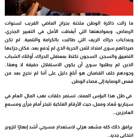
ما زالت ذاكرة الوطن مثخنة بجراح الماضي القريب لسنوات
الرصاص، وبمواجهتها التي أيقظت الأمل في التغيير الجذري،
وبنداءات حراك الريف التي طالبت بالكرامة والتنمية. لم تكن
صرخاتهم سوى امتداد لثمن الحرية الذي لم يُدفع بعد، فكان جزاءها
التضييق والسجن. السجون تكتظ بمعتقلي الحراك، أولئك الشباب
الذين لم يطلبوا سوى أن يكون الاستقلال حقيقة لا وهمًا..
وجودهم خلف القضبان هو أبلغ دليل على أننا لم نخرج بعد من
قفص الوصاية إلى فضاء الوطن
.
في ظل هذا البؤس الممتد، تستمر حلقات نهب المال العام في
سيناريو مُعاد وممل، حيث الأرقام الفلكية تتبخر أمام مرأى ومسمع
العاجزين…
يرافق ذلك كله مشهد هزلي لاستعدادٍ مسرحي أشد إبهارًا لتزوير
انتخابي جديد..