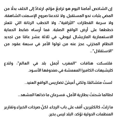
إن الشاخص أمامنا اليوم هو تراجعٌ مؤلم، ارتدادٌ إلى الخلف بدلاً من
المضي بثبات نحو المستقبل. ولا تخدعنا صروح الإسمنت الشاهقة،
ولا سرعة القطارات “البُراقية”، ولا الخطب الرنانة التي تتعثر
خططها على أرض الواقع الصلبة. فما أرساه ضابط الحماية
الاستعمارية الماريشال ليوطي، في ثلاثة عشر عامًا من تجديد
النظام المخزني، عجز عنه من تولوا الأمر في سبعة عقود من
“الاستقلال”…
فلتسكت هتافات “المغرب أجمل بلد في العالم”، ولتدع
كليشيهات الكاميرا المعمشة في صندوقها الأسود
.
لستُ متشائمًا، ولكني أعيشُ تضاريس الواقع العنيد..
لطالما شحنتُ بطارية الأمل، فسرعان ما خذلها المشهد…
ما زلتُ، كالكثيرين، أقف على باب الرجاء، لكنَّ صرخات الخبراء وتقارير
المنظمات الدولية تؤكد: البلد ليس بخير
.