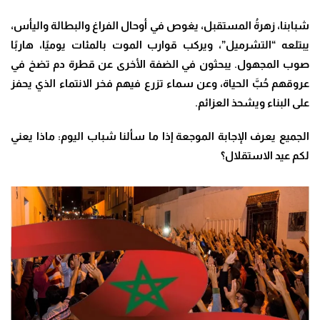
شبابنا، زهرةُ المستقبل، يغوص في أوحال الفراغ والبطالة واليأس،
يبتلعه “التشرميل”، ويركب قوارب الموت بالمئات يوميًا، هاربًا
صوب المجهول. يبحثون في الضفة الأخرى عن قطرة دم تضخ في
عروقهم حُبَّ الحياة، وعن سماء تزرع فيهم فخر الانتماء الذي يحفز
على البناء ويشحذ العزائم
.
الجميع يعرف الإجابة الموجعة إذا ما سألنا شباب اليوم: ماذا يعني
لكم عيد الاستقلال؟