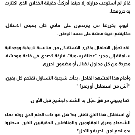
غائر لم أستوعب مرارته إلا حينما أدركتُ حقيقة الخذلان الذي اكتنزت
به حروفها..
اليوم، يكررها من يترحمون على ماضٍ كان بغيض الاحتلال،
حكايتهم: خيبة ممتدة على جسد الوطن
.
لقد تحوَّل الاحتفال بذكرى الاستقلال من مناسبة تاريخية ووجدانية
سامقة إلى مجرد “عطلة رسمية”، فارغة كصدى في قاعة موحشة،
مجردة من كل مدلول نضالي أو مضمون تحرري..
وأمام هذا المشهد القاحل، بدأت شرعية التساؤل تقتحم كل يقين:
“آش من استقلال أو زعتر؟!”
كما يجيبني مراهقٌ عجّل به الشقاء ليشيخ قبل الأوان
.
أي استقلال هذا الذي نتغنى به؟ هل هو ذات الحلم الذي روته دماء
الشهداء وعرق المقاومين والمناضلين الحقيقيين الذين سطروا
بدمائهم ثمن الحرية والتحرّر؟