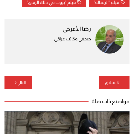
فيلم "الرسالة"
فيلم "بيوت في ذلك الزقاق"
رضا الأعرجي
صحفي وكاتب عراقي
تصفّح
السابق
التالي
المقالات
مواضيع ذات صلة