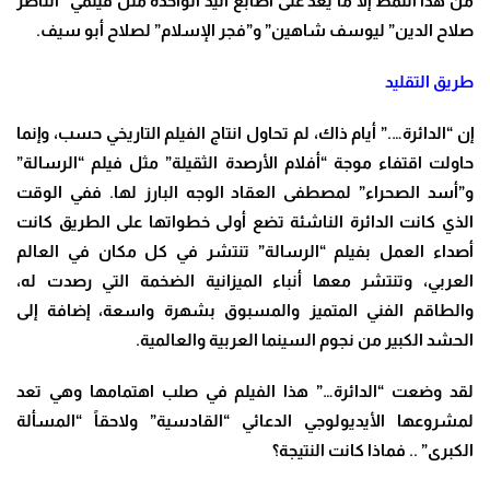
من هذا النمط إلا ما يعد على أصابع اليد الواحدة مثل فيلمي “الناصر
صلاح الدين” ليوسف شاهين” و”فجر الإسلام” لصلاح أبو سيف
.
طريق التقليد
إن “الدائرة….” أيام ذاك، لم تحاول انتاج الفيلم التاريخي حسب، وإنما
حاولت اقتفاء موجة “أفلام الأرصدة الثقيلة” مثل فيلم “الرسالة”
و”أسد الصحراء” لمصطفى العقاد الوجه البارز لها. ففي الوقت
الذي كانت الدائرة الناشئة تضع أولى خطواتها على الطريق كانت
أصداء العمل بفيلم “الرسالة” تنتشر في كل مكان في العالم
العربي، وتنتشر معها أنباء الميزانية الضخمة التي رصدت له،
والطاقم الفني المتميز والمسبوق بشهرة واسعة، إضافة إلى
الحشد الكبير من نجوم السينما العربية والعالمية
.
لقد وضعت “الدائرة…” هذا الفيلم في صلب اهتمامها وهي تعد
لمشروعها الأيديولوجي الدعائي “القادسية” ولاحقاً “المسألة
الكبرى” .. فماذا كانت النتيجة؟