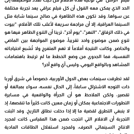
الحد الذي يمكن معه القول أن كل فيلم عراقي يعد تجربة مختلفة
عن سواها. وقد تكون هذه الظاهرة في صالح سينما شابة مثل
السينما العراقية، إلا أن مراجعة سريعة لأغلب تلك الأفلام: “بيوت
في ذلك الزقاق”، “النهر”، “يوم آخر”، ترينا أن التنوع الظاهر فيها هو
تنوع ضمن موضوع واحد تقريباً، موضوع المواجهة بين الماضي
والحاضر. وكانت النتيجة أفلاماً لا تهم المتفرج ولا تُشبع احتياجاته
النفسية، فما الجدوى من وضع الخطط ما لم ترتبط باهتمامات
المشاهد وبالواقع اليومي، وليس أي واقع آخر؟
لقد تطرقت سينمات بعض الدول الأوربية، خصوصاً في شرق أوربا
ذات التوجه الاشتراكي سابقاً، إلى الحال نفسه، سواء بمبالغة أو
تقصير، ولكن الملاحظ هو أن الجرأة والواقعية في مسايرة
التطورات الاجتماعية بمكان أو زمان معين كانت كثيراً ما تنقصها، إذ
لا ينبغي التطرق لقضية ما إلا إذا دخلت نطاق التاريخ. وقد اثبتت
التجربة أن الافلام التي انتجت ضمن هذا المقياس كانت لمجرد
الانتاج السينمائي الصرف، ولمجرد استغلال الطاقات المادية