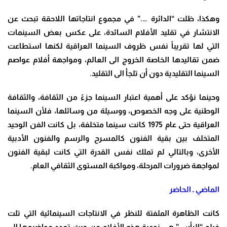
وهكذا، ظلت “الدائرة ….” في مجموع انتاجاتها اللاحقة تبحث عن
الانتشار في تقليد الأفلام السائدة، على عكس بعض السينمات
التي لها تقريباً نفس ظروف السينما العراقية لكنها استطاعت
ضمن تقاليدها الخاصة الخروج الى العالم، ومواجهة أفلام عواصم
السينما التقليدية دون أن تلجأ الى التقليد
.
وحينما نؤكد على أهمية اعتبار السينما جزءً من الثقافة، والثقافة
الوطنية على وجه الخصوص، ووسيلة من وسائلها، فلأن السينما
العراقية حتى عام 1975 كانت سينما متخلفة، بل كانت الفن الوحيد
المتخلف بين بقية الفنون كالمسرح والرسم والفنون الأدبية
الأخرى، وبالتالي لم تملك نفس القدرة التي كانت لبقية الفنون
لمواجهة ضرورات المرحلة، ومواكبة المستوى الثقافي العام
.
الماضي ـ الحاضر
كانت الظاهرة الملفتة للنظر في الانتاجات السينمائية التي تلت
فيلم “الرأس” هي نوعية هذه الأفلام من حيث تعدد مواضيعها إلى