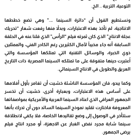
التوعية، التربية .. الخ
.
ونستطيع القول أن “دائرة السينما ….” وهي تضع خططها
الانتاجية، لم تأخذ بهذه الاعتبارات، وبدلاً منها رفعت شعار “تحريك
عجلة الانتاج” الذي كان ثمرته فيلم “الرأس” الذي قلنا عنه في الحلقة
السابقة أنه جاء مخيباً لآمال الكثيرين رغم الكادر الفني، والممثلين
ذوي الخبرة، والوسائل التقنية التي تمتلكها المؤسسة والتي
اُعتبرت حينها متفوقة على ما تمتلكه السينما المصرية ذات التاريخ
العريق والطويل في الانتاج السينمائي
.
وكما يبدو، فان المؤسسة الناشئة خشيت أن تغامر بأول أفلامها
على أساس هذه الاعتبارات، وبعبارة أخرى، خشيت أن تخسر
الجمهور العراقي الذي اعتاد السينما العربية والأمريكية بمواصفاتها
المعروفة فاختارت تقليد نموذج السينما السائد دون أن تدرك بأنها
ستتأخر في الوصول إلى وضع تقاليدها الخاصة، فلا يكفي لانطلاقة
سينما شابة مجرد نفض الغبار عن الاجهزة، أو مجرد انتاج فيلم
يرضي الجمهور
.