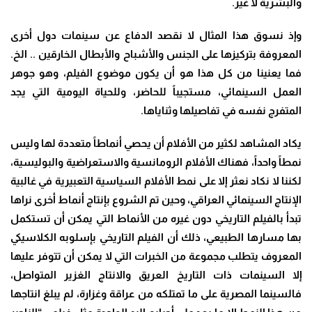
والبشرية لا غير
.
وإذ نسوق هذا المثال لا نقصد الدفاع عن سينمات دول أخرى
المعروفة بتركيزها على الجنس والأشباح والأبطال الخارقين .. الخ.
فما يعنينا من كل هذا هو أن يكون موضوع الفيلم، وهو جوهر
العمل السينمائي، مستجيباً للحاضر، وللحياة اليومية التي يجد
المتفرج نفسه في تفاصيلها وثناياها
.
يكاد المشاهد لكثير من الأفلام أن يحصي أنماطاً متعددة لها وليس
نمطاً واحداً، فهناك الأفلام الرومانسية والاستعراضية والبوليسية،
لكننا لا نكاد نعثر إلا على نمط الأفلام السياسية التعبيرية في غالبية
الإنتاج السينمائي العراقي، وحين تم الشروع بإنتاج أنماط أخرى نراها
تبدأ بالفيلم التاريخي دون غيره من الأنماط التي يمكن أن تستكمل
بها مسارها الطبيعي، ذلك أن الفيلم التاريخي بإسلوبه الكلاسيكي
المعروف يتطلب مجموعة من الخبرات التي لا يمكن أن تتوفر عليها
إلا السينمات ذات التاريخ العريق والانتاج الغزير المتواصل،
فالسينما المصرية على ما تمتلكه من عراقة وغزارة، لم يبلغ انتاجها