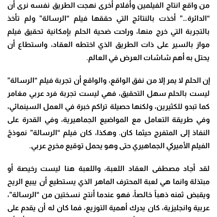
من واقع انتاج الفيلمين وأفلام أخرى نهجت الطريق نفسه نرى أن
“الدائرة…” أخذت بالنتائج التي حققها فيلم “الرسالة” ولم تأخذ
بالتجربة التي خرج منها، وراحت ضحية الحلم بإمكانية تحقيق فيلم
مواز بالسير على ذات الطريق الذي اختطه العقاد، واستطاع أن
يحتل به أهم شاشات العرض في العالم
.
إن الحلم لا يمر إلا من نفق الواقع، والواقع أن تجربة فيلم “الرسالة”
ليست بالحلم سهل التحقيق، فهي ليست تجربة فرد عربي مغامر
كما تبدو للكثيرين، ولكنها حصيلة تراكم خبرة في العمل السينمائي،
وفي طريقة التعامل مع المواضيع الجماهيرية، وفي القدرة على
النفاذ إلى المتفرج حيثما كان. وهكذا، كان فيلم “الرسالة” نموذجً
الفيلم الأميركي الجماهيري حتى وهو يحمل توقيع مخرج عربي
.
لقد أجاد مصطفى العقاد اللعبة، واللعبة هنا ليست رخيصة أو
مبتذلة وانما هي لعبة المحترف الماهر الذي يستطيع أن يبيع الريح
ويقبض ثمنه ذهباً خالصاً، فهو عندما أنتج نسختين من “الرسالة”،
عربية وانجليزية، كان يدرك أهمية التوزيع، فما كان له أن يقدم على