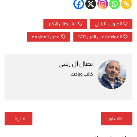
الجنوب اللبناني
الشيطان الأكبر
الموافقة على القرار 1701
محور المقاومة
نضال آل رشي
كاتب وباحث
تصفّح
السابق
التالي
المقالات