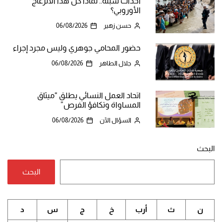
أحداث سبتة.. لماذا كل هذا الانزعاج
الأوروبي؟
حسن زهير
06/08/2026
حضور المحامي جوهري وليس مجرد إجراء
جلال الطاهر
06/08/2026
اتحاد العمل النسائي يطلق “ميثاق
المساواة وتكافؤ الفرص”
السؤال الآن
06/08/2026
البحث
البحث
ن
ث
أرب
خ
ج
س
د