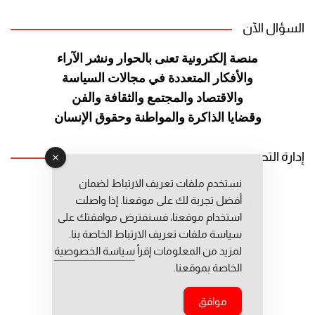
السؤال الآن
منصة إلكترونية تعنى بالحوار ونشر
الآراء
والأفكار المتعددة في مجالات
السياسة
والاقتصاد والمجتمع والثقافة
والفن
وقضايا الذاكرة والمواطنة
وحقوق الإنسان
إدارة التحرير
نستخدم ملفات تعريف الارتباط لضمان
رئيس التحرير: عبد الرحيم التوراني
أفضل تجربة لك على موقعنا. إذا واصلت
رئيس التحرير المساعد: المعطي قبال
استخدام موقعنا، فسنفترض موافقتك على
مديرة التحرير: فاطمة حوحو
سياسة ملفات تعريف الارتباط الخاصة بنا.
لمزيد من المعلومات إقرأ
سياسة الخصوصية
الخاصة بموقعنا.
موافق
جميع حقوق النشر محفوظة © 2026