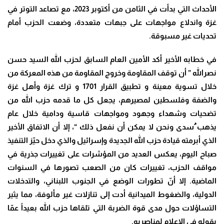
الأحداث التي بدأت في الثامن من أكتوبر 2023، مع تصاعد التوتر في
غزة واندلاع مواجهات على جبهات متعددة، وضعت الحزب أمام
تحديات غير مسبوقة.
في خطابه الأخير أكد الأمين العام السابق لحزب الله السيد حسن
نصرالله ” أن توقف المقاومة وخروج المقاومة من هذه المعركة من
خلال تسوية معينة و تطبيق القرار 1701 و ترك غزة وأهل غزة
والضفة وفلسطين لمصيرهم، يجعل كل ما قدمه حزب الله من
تضحيات وشهداء وجهود ومواجهات قاسية ودامية خلال عام
يذهب ُسدى ونحن لا يمكن أن نفعل ذلك “، إلا أن الاتفاق الأخير
الذي أبرمته قيادة حزب الله الجديدة وإسرائيل والذي دخل حيّز التنفيذ
صباح اليوم، يعكس العديد من المؤشرات على تغييرات جذرية في
مواقف الحزب، تغييرات كان من الصعب تصورها في السنوات
الماضية. إلا أنّ تطورات الوضع في الجنوب اللبناني، والتدخلات
الدولية، والضغوط الميدانية أدت إلى تنازلات غير مألوفة، مما يثير
التساؤلات حول مدى قوة الضربة التي تلقاها حزب الله بعيداً عمّا
يقوله في الإعلام لمناصريه.