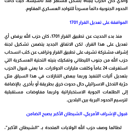
والذي كان الحزب يتبناه بشكل مستمر منذ تأسيسه، حيث كانت
الحدود الجنوبية دائماً مسرحاً للتواجد العسكري المقاوم
.
الموافقة على تعديل القرار 1701
منذ بدء الحديث عن تطبيق القرار 1701، كان حزب الله يرفض أي
تعديل على هذا القرار، لكن الاتفاق الجديد يتضمن تشكيل لجنة
إشراف مشتركة تشرف على تطبيق القرار وتراقب عن كثب انسحاب
حزب الله من جنوب الليطاني وتفكيك بنيته التحتية العسكرية التي
استغرقت 24 عاماً وكلفت مليارات الدولارات. ما يعني قبول الحزب
بتعديل آليات التنفيذ وربما ببعض التنازلات في هذا السياق مثل
حرّية التدخل الاسرائيلي حال حدوث خرق بطريقة أو بأخرى. بالإضافة
إلى الطلعات الجوية الاستخباراتية ولربما مفاوضات مستقبلية
لترسيم الحدود البرية بين البلدين.
قبول الإشراف الأمريكي، الشيطان الأكبر يصبح الضامن
لطالما وصف حزب الله الولايات المتحدة بـ “الشيطان الأكبر”،