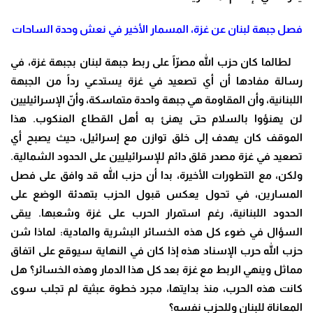
فصل جبهة لبنان عن غزة، المسمار الأخير في نعش وحدة الساحات
لطالما كان حزب الله مصرّاً على ربط جبهة لبنان بجبهة غزة، في
رسالة مفادها أن أي تصعيد في غزة يستدعي رداً من الجبهة
اللبنانية، وأن المقاومة هي جبهة واحدة متماسكة، وأنّ الإسرائيليين
لن يهنؤوا بالسلام حتى يهنئ به أهل القطاع المنكوب. هذا
الموقف كان يهدف إلى خلق توازن مع إسرائيل، حيث يصبح أي
تصعيد في غزة مصدر قلق دائم للإسرائيليين على الحدود الشمالية.
ولكن، مع التطورات الأخيرة، بدا أن حزب الله قد وافق على فصل
المسارين، في تحول يعكس قبول الحزب بتهدئة الوضع على
الحدود اللبنانية، رغم استمرار الحرب على غزة وشعبها
.
يبقى
السؤال في ضوء كل هذه الخسائر البشرية والمادية: لماذا شن
حزب الله حرب الإسناد هذه إذا كان في النهاية سيوقع على اتفاق
مماثل وينهي الربط مع غزة بعد كل هذا الدمار وهذه الخسائر؟ هل
كانت هذه الحرب، منذ بدايتها، مجرد خطوة عبثية لم تجلب سوى
المعاناة للبنان وللحزب نفسه؟