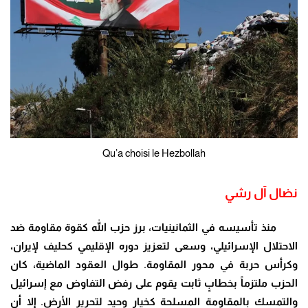
Qu’a choisi le Hezbollah
نضال آل رشي
منذ تأسيسه في الثمانينيات، برز حزب الله كقوة مقاومة ضد
الاحتلال الإسرائيلي، وسعى لتعزيز دوره الإقليمي كحليف لإيران،
وكرأس حربة في محور المقاومة. طوال العقود الماضية، كان
الحزب ملتزماً بخطابٍ ثابت يقوم على رفض التفاوض مع إسرائيل
والتمسك بالمقاومة المسلحة كخيار وحيد لتحرير الأرض. إلا أن