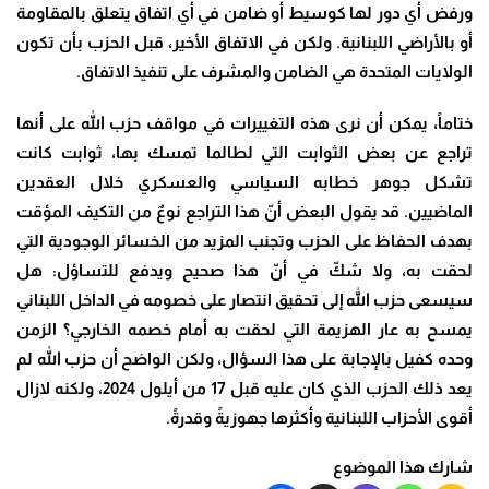
ورفض أي دور لها كوسيط أو ضامن في أي اتفاق يتعلق بالمقاومة
أو بالأراضي اللبنانية. ولكن في الاتفاق الأخير، قبل الحزب بأن تكون
الولايات المتحدة هي الضامن والمشرف على تنفيذ الاتفاق.
ختاماً، يمكن أن نرى هذه التغييرات في مواقف حزب الله على أنها
تراجع عن بعض الثوابت التي لطالما تمسك بها، ثوابت كانت
تشكل جوهر خطابه السياسي والعسكري خلال العقدين
الماضيين. قد يقول البعض أنّ هذا التراجع نوعٌ من التكيف المؤقت
بهدف الحفاظ على الحزب وتجنب المزيد من الخسائر الوجودية التي
لحقت به، ولا شكّ في أنّ هذا صحيح ويدفع للتساؤل: هل
سيسعى حزب الله إلى تحقيق انتصار على خصومه في الداخل اللبناني
يمسح به عار الهزيمة التي لحقت به أمام خصمه الخارجي؟ الزمن
وحده كفيل بالإجابة على هذا السؤال، ولكن الواضح أن حزب الله لم
يعد ذلك الحزب الذي كان عليه قبل 17 من أيلول 2024، ولكنه لازال
أقوى الأحزاب اللبنانية وأكثرها جهوزيةً وقدرةً.
شارك هذا الموضوع