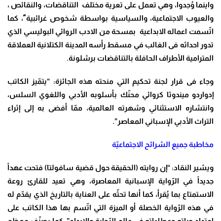
واينما وُجدوا، وهي تعمل على تعرية مختلف التناقضات، والنقائص ،
والعيوب الاجتماعية، والسياسية بواسطة شخوص غرائبية ً، كما
اتّسمت اعماله الابداعية بمسحة من الادب الروائي البوليسي الذي
تدور احداثه فى الغالب في مسقط رأسه المدينة الكتلانية العملاقة
المترامية الأطراف الحافلة بالتناقضات برشلونة.
وجاء فى قرار لجنة تحكيم التي منحته هذه الجائزة: “يتمّيز الكاتب
إدواردو ميندوثا كروائي محنّك بأسلوبه الأدبي واللغوي السلس،
وانتشاره الاستثنائي وشهرته العالمية، ممّا أفضى به إلى إثراء
التراث الأدبي الإسباني المعاصر”.
مخاطبة جميع الشرائح الاجتماعيّة
ويشير النقاد: “إن روايته (الحقيقة حول قضية سافولتا) فتحت عهداً
جديداً في الرّواية الإسبانية المعاصرة، وهي تعيد للقارئ روعة
الاستمتاع بما يُقرأ، كما أنها تحثّه على العناية بالتاريخ الذي يقدّم له
في هذه الرّواية الخصلة أو الميزة التي اتّسم بها هذا الكاتب على
امتداد حياته وعطاءاته في عالم الرّواية والإبداع”. كما يصنّف معظم