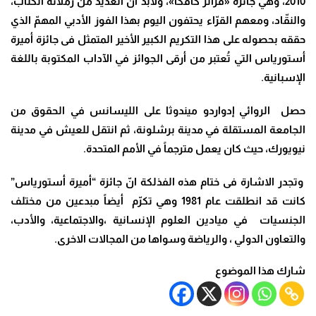
2010، وهي جائزة «فرانز كافكا»، ولابدّ أن العديد من زملائه الكتّاب،
والنقّاد، ومعهم القرّاء يحتفون اليوم بهذا الفوز الأدبي المهمّ الذي
حققه بحصوله على هذا التكريم الكبير الأخير المتمثل فى جائزة أميرة
أستورياس التي تُعتبر من أرقى الجوائز في الآداب المكتوبة باللغة
الإسبانية.
حصل الروائي إدواردو ميندوثا على الليسانس في الحقوق من
الجامعة المستقلة في مدينة برشلونة، ثم انتقل للعيش في مدينة
نيويورك، حيث كان يعمل مترجماً في الأمم المتحدة.
وتجدر الاشارة فى ختام هذه الفذلكة انّ جائزة “أميرة أستورياس”
كانت قد انطلقت عام 1981 وهي تكرّم أيضاً مبدعين من مختلف
الجنسيات في ميادين العلوم الإنسانية ،والاجتماعية، والأدب،
والتعاون الدولي ، والرياضة وسواها من المجالات الاخرى.
شارك هذا الموضوع