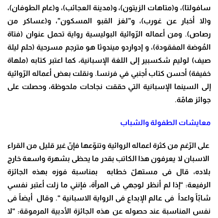
سافولتا)، و(متاهات الزيتون)، و(مدينة العجائب)، و(عام الطوفان)،
و(لا أخبار عن غورب)، و”لغز القبو المسكون”، و(عساكر من
رصاص). ومن أعماله الرّوائية البوليسية رواية تحمل عنوان (فتاة
المُوضة المفقودة)، و إدواردو ميندوثا هو مترجم مسرحية (حلم ليلة
صيف) لوليم شكسبير إلى اللغة الإسبانية، كما اعتبر كتابه (ملهاة
خفيفة) أحسن كتاب أجنبي في فرنسا. ونقلت بعض أعماله الرّوائية
إلى السينما الإسبانية التي حققت نجاحات ملحوظة، وحصلت على
جوائز هامّة.
معايشات الطفولة والشباب
على الرّغم من كثرة اعماله الروائية وتنوّعها فإنّ غير قليل من القراء
الاسبان لا يعرفون هذا الكاتب بقدر ما يحظى بشهرة واسعة خارج
بلاده، قال فى مستهلّ خطابه بمناسبة فوزه بهذه الجائزة
الرفيعة: “إذا لم أنظر لوجهي فى المرآة، فإنني ما زلت أعتبر نفسي
شابّاً واعداً فى عالم الإبداع فى الرواية الاسبانية “. وقال أيضاً فى
نفس المناسبة عند حصوله عن هذه الجائزة الأدبية المرموقة: “لا