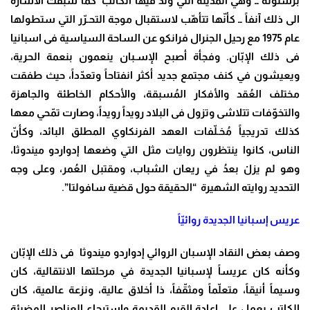
برشلونة ــ وهي المدينة التي وُلد فيها الكاتب كما سبقت الاشارة
الى ذلك آنفاً ــ كأنّها تتأهّب لاستقبال موجة التحـرّر التي ستطولها
عام 1975 مع رحيل الجنرال فرانكو عن الساحة السياسية فى اسبانيا
فى ذلك الإبّان. وفجأة أصبح الإسـبان ينعمون بنعمة الحرية،
ويعيشون في كنف مجتمع جديد أكثر انفتاحاً وتعدّداً، حيث طفقت
مختلف العُقد والأفكار المُسبقة، والأحكام الخاطئة والجاهزة
والتخوّفات تتلاشى وتزول فى البلاد رويداً رويداً، وصارت تمّحي معها
كذلك تدريجياً مُخـلّفات العهد الفرنكاوي المطلق البائد، وكأنّ
الناس، كانوا ينتظرون روايات مثل التي وضعها إدواردو ميندوثا،
وهو لم يزلْ بعدُ في ريعان الشباب، ومقتبل العُمر، وعلى وجه
التحديد روايته الشهيرة “الحقيقة حول قضية سافولتا”.
عريس إسبانيا الجديدة روائيّاً
وصف بعض النقاد الإسبان الروائي إدواردو ميندوثا فى ذلك الإبّان
وكأنه كان عريساً لإسبانيا الجديدة في مرحلتها الانتقالية، كان
وسيماً أنيقاً، متعلّماً ومثقّفاً، ذا أخلاق عالية، ونزعة عالمية، كان
الكاتب يعمل على إعادة القيم القديمة واسترجاع العناصر المضيئة