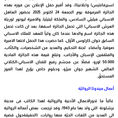
(سيرفانتيس) و(بلانيتا)، وقد أقيم حفل الإعلان عن فوزه بهذه
الجائزة المرموقة يوم الجمعة 24 اكتوبر 2025 بحضور العاهل
الاسباني فيليبّي السادس، والملكة ليتيثيا، والاميرة ليونور (وريثة
العرش الاسباني) التي تحمل الجائزة اسمَها، بعد ان كانت تحمل
هذه الجائزة اسمَ والدها عندما كان ولياً للعهد للملك الاسباني
السابق خوان كارلوس الأوّل، كما حضرت هذا الحفل اختها الاميرة
صوفيا، وأعضاء لجنة التحكيم، والعديد من الشخصيات، والكتّاب،
والمثقفين الإسبان والأجانب. وتبلغ قيمة هذه الجائزة المادية
50.000 اورو، فضلاً عن مجسّم رفيع للفنان الاسباني-الكتلاني
العالمي الشهير جوان ميرُو، ودبلوم خاص يؤرخ لهذا الفوز
المستحقّ.
أعمال ميندوثا الروائيّة
غالباً ما تدورالاعمال الأدبية والروائية لهذا الكاتب فى مدينة
برشلونة التي ولد بها عام 1943، وقد ترجمت بعض أعماله الروائية
الى العديد من اللغات الحيّة منها روايات: (الحقيقةحول قضية