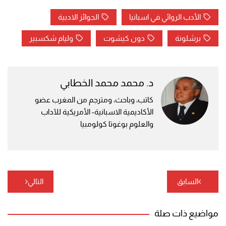
الأدب الروائي في اسبانيا
الجوائز الادبية
برشلونة
دون كيشوت
وليام شكسبير
د. محمد محمد الخطابي
كاتب، وباحث، ومترجم من المغرب عضو
الأكاديمية الاسبانية- الأمريكية للآداب
والعلوم بوغوتا كولومبيا
تصفّح
السابق
التالي
المقالات
مواضيع ذات صلة