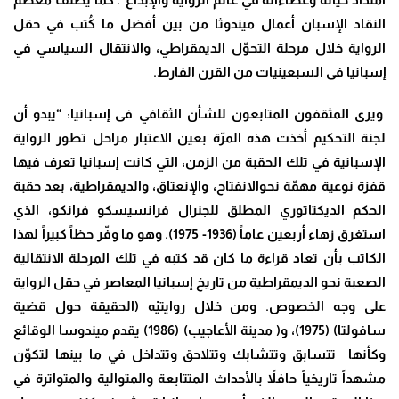
النقاد الإسبان أعمال ميندوثا من بين أفضل ما كُتب في حقل
الرواية خلال مرحلة التحوّل الديمقراطي، والانتقال السياسي في
إسبانيا فى السبعينيات من القرن الفارط.
ويرى المثقفون المتابعون للشأن الثقافي فى إسبانيا: “يبدو أن
لجنة التحكيم أخذت هذه المرّة بعين الاعتبار مراحل تطور الرواية
الإسبانية في تلك الحقبة من الزمن، التي كانت إسبانيا تعرف فيها
قفزة نوعية مهمّة نحوالانفتاح، والإنعتاق، والديمقراطية، بعد حقبة
الحكم الديكتاتوري المطلق للجنرال فرانسيسكو فرانكو، الذي
استغرق زهاء أربعين عاماً (1936- 1975). وهو ما وفّر حظاً كبيراً لهذا
الكاتب بأن تعاد قراءة ما كان قد كتبه في تلك المرحلة الانتقالية
الصعبة نحو الديمقراطية من تاريخ إسبانيا المعاصر في حقل الرواية
على وجه الخصوص. ومن خلال روايتيْه (الحقيقة حول قضية
سافولتا) (1975)، و( مدينة الأعاجيب) (1986) يقدم ميندوسا الوقائع
وكأنها تتسابق وتتشابك وتتلاحق وتتداخل في ما بينها لتكوّن
مشهداً تاريخياً حافلاً بالأحداث المتتابعة والمتوالية والمتواترة في