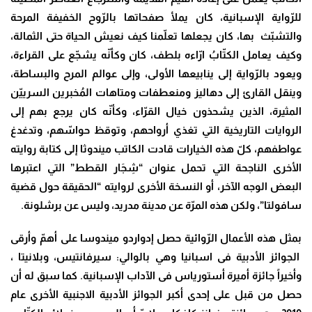
للرّواية الإسبانية، كان يملأ صفحاتها بالرّوح الخفيفة المرحة
والتشبّث بها، كان يجعلها تعلّمنا كيف نعيش الحياة حتى الثمالة،
وكيف يعامل الكتّابُ ارّاءه بلطف، كان وكأنّه يشجّع على القراءة،
ويعود بالرّواية إلى ينابيعها الأولى، وإلى عوالم المرح والبساطة،
وينقل القارئ إلى دهاليز ومنعطفات ومتاهات المُخبرين السرييّن
المثيرة، الذين يشحذون خيال القرّاء، وكأنّه كان يرجع بهم إلى
الروايات التاريخية التي تغذي أرواحهم، وتوقظ حواسّهم، وتدغدغ
عواطفهم، كلّ هذه الخيارات قادت الكاتب ميندوثا إلى كتابة روايته
الأخرى الناجحة التي تحمل عنوان “شِجَار القطط” التي اعتبرها
البعض الوجه الآخر، أو النسخة الأخرى لروايته “الحقيقة حول قضية
سافولتا”، ولكن هذه المرّة عن مدينة مدريد، وليس عن برشلونة.
بمثل هذه الأعمال الرّوائية حصل إدواردو ميندوسا على أهمّ وأرقى
الجوائز الأدبية فى اسبانيا وهي بالوالي: سيرفانتيس، وبلانيتا ،
وأخيراً جائزة أميرة أستورياس فى الآداب الإسبانية. كما سبق له أن
حصل من قبل على إحدى أكبر الجوائز الأدبية الاجنبية الأخرى عام