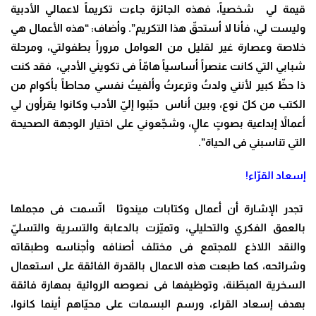
قيمة لي شخصياً، فهذه الجائزة جاءت تكريماً لاعمالي الأدبية
وليست لي، فأنا لا أستحقّ هذا التكريم”. وأضاف: “هذه الأعمال هي
خلاصة وعصارة غير لقليل من العوامل مروراً بطفولتي، ومرحلة
شبابي التي كانت عنصراً أساسياً هامّاً فى تكويني الأدبي، فقد كنت
ذا حظّ كبير لأنني ولدتُ وترعرتُ وألفيتُ نفسي محاطاً بأكوام من
الكتب من كلّ نوع، وبين أناس حبّبوا إليّ الأدب وكانوا يقرأون لي
أعمالاً إبداعية بصوتٍ عالٍ، وشجّعوني على اختيار الوجهة الصحيحة
التي تناسبني فى الحياة”.
إسعاد القرّاء!
تجدر الإشارة أن أعمال وكتابات ميندوثا اتّسمت فى مجملها
بالعمق الفكري والتحليلي، وتميّزت بالدعابة والتسرية والتسليّ
والنقد اللاذع للمجتمع فى مختلف أصنافه وأجناسه وطبقاته
وشرائحه، كما طبعت هذه الاعمال بالقدرة الفائقة على استعمال
السخرية المبطّنة، وتوظيفها فى نصوصه الروائية بمهارة فائقة
بهدف إسعاد القراء، ورسم البسمات على محيّاهم أينما كانوا،