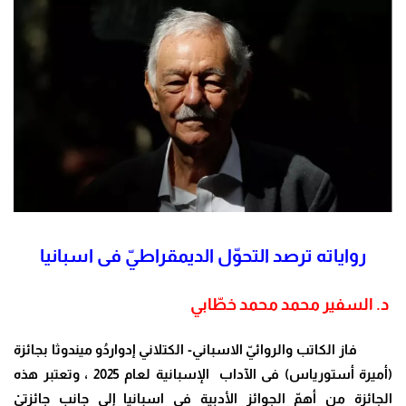
رواياته ترصد التحوّل الديمقراطيّ فى اسبانيا
د. السفير محمد محمد خطّابي
فاز الكاتب والروائيّ الاسباني- الكتلاني إدواردُو ميندوثا بجائزة
(أميرة أستورياس) فى الآداب الإسبانية لعام 2025 ، وتعتبر هذه
الجائزة من أهمّ الجوائز الأدبية فى اسبانيا إلى جانب جائزتيْ