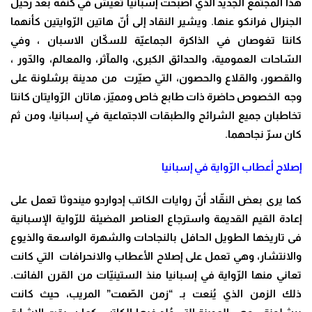
هذا المجتمع الجديد الذي أصبحت إسبانيا تعيش في كنفه بعد رحيل
الجنرال فرانكو عنها. ويشير النقاد إلى أنّ هاتين الرّوايتين كأنهما
كانتا تغوصان في الذاكرة الجماعيّة للسكّان الاسبان ، وفي
السّاحات العمومية، والحدائق الكبرى، والمآثر، والمعالم، والدّور ،
والقصور، والقلاع والحصون، التي صيّرت من مدينة برشلونة على
وجه الخصوص حاضرة ذات طابع خاص ومميّز، هاتان الرّوايتان كانتا
تخاطبان جميع الشرائح والطبقات الاجتماعية في إسبانيا، ومن ثم
كان سرّ نجاحهما.
إصلاح أعطاب الرّواية في إسبانيا
كما يرى بعض النقّاد أنّ روايات الكاتب إدواردو ميندوثا تعمل على
إعادة القيم القديمة واسترجاع العناصر المضيئة للرّواية الإسبانية
فى تاريخها الطويل الحافل بالنجاحات والشهرة الواسعة والذيوع
والانتشار، وهي تعمل على إصلاح الأعطاب والانحرافات التي كانت
تعاني منها الرّواية في إسبانيا منذ الستينيّات من القرن الفائت.
ذلك الزمن الذي يُنعت بـ “زمن الصّمت” المريب، حيث كانت