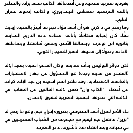
يهودية مغربية تقدمية، ومن أصدقائها الكاتب محمد برادة والشاعر
باللغة الفرنسية مصطفى النيسابوري، والكاتب إدموند عمران
المليح..
وما رسخ في ذاكرتي هو أن أحمد فؤاد نجم قد أُسِرَ بالسيدة إيديث
حقًّا.. كان إعجابه متكاملاً بأناقة أستاذة مادة التاريخ السابقة
بثانوية ابن تومرت، وبجمالها الآسر، وبعمق ثقافتها، وبساطتها
الأخاذة، وصولاً إلى تدخينها المميز للسيجار الكوبي.
لكن دوائر البوليس بدأت تضايقه، وكان المدعو احميدة بنعبد الإله
(المتحدر من مدينة وجدة) هو المسؤول عن جهاز الاستخبارات
بالعاصمة الاقتصادية، وقد ظهر اسم احميدة بن عبد الإله، كواحد
من أعضاء “الكاب وان” ضمن لائحة الفالتين من العقاب، في
اللائحة التي أصدرتها الجمعية المغربية لحقوق الإنسان.
جاء الأمر لمنزل أحمد السنوسي بضرورة إخراج نجم، وهو ما رضخ له
“بزيز”، فانتقل نجم ليقيم مع مجموعة من الشباب المسرحيين في
حي سباتة. وبعد انتهاء مدة تأشيرته، غادر المغرب.