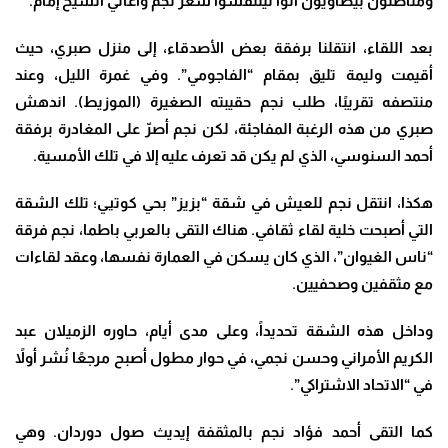
ومناضلون بيضاويون أتوا ليتنفسوا شعر نجم وأغاني الشيخ إمام.
بعد اللقاء، انتقلنا برفقة بعض الأصدقاء، إلى منزل صبري، حيث
أقيمت وليمة تليق بمقام “الفاجومي”. وفي غمرة الليل، وعند
منتصفه تقريبًا، طلب نجم حقيبته الصغيرة (الموزيط). اندهش
صبري من هذه الرغبة المفاجئة، لكن نجم أصرّ على المغادرة برفقة
أحمد السنوسي، الذي لم يكن قد تعرف عليه إلا في تلك الأمسية.
هكذا، انتقل نجم للعيش في شقة “بزيز” بحي كوتيي؛ تلك الشقة
التي أصبحت خلية لقاء ثقافي. هناك التقى بالعربي باطما، نجم فرقة
“ناس الغيوان”، الذي كان يسكن في العمارة نفسها، وعقد لقاءات
مع مثقفين وصحفيين.
وداخل هذه الشقة تحديداً، وعلى مدى أيام، حاوره الزميلان عبد
الكريم الأمراني وحسن نجمي، في حوار مطول أصبح مرجعًا نُشر أولاً
في “الاتحاد الاشتراكي”.
كما التقى أحمد فؤاد نجم بالمثقفة إيديث صول دوردان. وهي