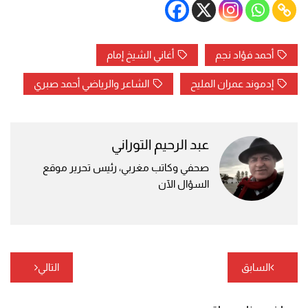
أحمد فؤاد نجم
أغاني الشيخ إمام
إدموند عمران المليح
الشاعر والرياضي أحمد صبري
عبد الرحيم التوراني
صحفي وكاتب مغربي، رئيس تحرير موقع
السؤال الآن
تصفّح
السابق
التالي
المقالات