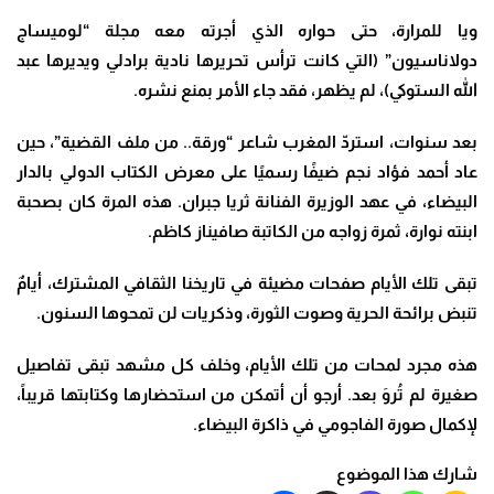
ويا للمرارة، حتى حواره الذي أجرته معه مجلة “لوميساج
دولاناسيون” (التي كانت ترأس تحريرها نادية برادلي ويديرها عبد
الله الستوكي)، لم يظهر، فقد جاء الأمر بمنع نشره.
بعد سنوات، استردّ المغرب شاعر “ورقة.. من ملف القضية”، حين
عاد أحمد فؤاد نجم ضيفًا رسميًا على معرض الكتاب الدولي بالدار
البيضاء، في عهد الوزيرة الفنانة ثريا جبران. هذه المرة كان بصحبة
ابنته نوارة، ثمرة زواجه من الكاتبة صافيناز كاظم.
تبقى تلك الأيام صفحات مضيئة في تاريخنا الثقافي المشترك، أيامٌ
تنبض برائحة الحرية وصوت الثورة، وذكريات لن تمحوها السنون.
هذه مجرد لمحات من تلك الأيام، وخلف كل مشهد تبقى تفاصيل
صغيرة لم تُروَ بعد.
أرجو أن أتمكن من استحضارها وكتابتها قريباً،
لإكمال صورة الفاجومي في ذاكرة البيضاء.
شارك هذا الموضوع