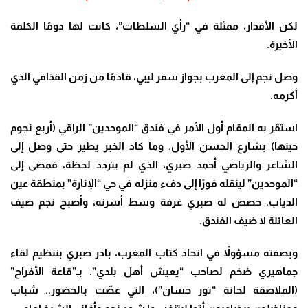
لكن الأقدار، ممثلة في “رأي السلطات”، كانت لها دومًا الكلمة
الأخيرة.
وصل نجم إلى المغرب بجواز سفر ليبي، قادمًا من زمن القذافي الذي
أكرمه.
استقر به المقام أول الأمر في فندق “الموحدين” الراقي (أربع نجوم
حينها) بشارع الحسن الأول. وما كاد الخبر يطير حتى وصل إلى
الشاعر والرياضي أحمد صبري، الذي لم يتردد لحظة، فمضى إلى
“الموحدين” لينقله فورًا إلى دفء منزله في حي “الإنارة” بمنطقة عين
الدياب.
خصص له صبري غرفة وسط أسرته، وأصبح نجم ضيف
العائلة لا ضيف الفندق.
وبصفته مسؤولاً في اتحاد كتاب المغرب، بادر صبري بتنظيم لقاء
جماهيري ضخم لصاحب “يعيش أهل بلدي”. بـ”قاعة الأفراح”
(الملاصقة لحانة “تور حسان”)، التي غصّت بالحضور.. شباب