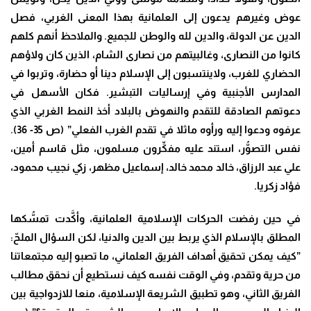
عوض وغيرهم يدعون إلى العلمانية بهذا المعنى الغربي، فصل
الدين عن الدولة، والدين لله والوطن للجميع. والملاحظ أنهم كلهم
كانوا من النصارى، وغالبيتهم من نصارى الشام، الذين كان ولاؤهم
الحضاري للغرب، ولاينتسبون إلى الإسلام دينا أو حضارة، وتربوا في
المدارس الأجنبية وفي إرساليات التبشير. فكان الأسهل في
دعوتهم الصادقة للتقدم والنهوض بالبلاد أخذ النمط الغربي الذي
عرفوه ودعوا إليه ورأوه ماثلا في تقدم الغرب الفعلي” (ص 35- 36).
نفس التصوُّر، استند عليه مفكِّرون مسلمون، مثل قاسم أمين،
علي عبد الرزاق، خالد محمد خالد، إسماعيل مظهر، زكي نجيب محمود،
فؤاد زكريا.
في حين رفضت الحركات الإسلامية العلمانية، وأكَّدت تمسُّكها
المطلق بالإسلام الذي يربط بين الدين والدنيا، لكن السؤال الملحّ:
”كيف يمكن تحقيق أهداف الفريق العلماني، ما تصبو إليه مجتمعاتنا
من حرية وتقدم، وفي الوقت نفسه كيف نستطيع أن نحقق مطالب
الفريق الثاني، وهو تطبيق الشريعة الإسلامية، منعا للازدواجية بين