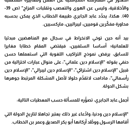
والأخلاقية، وليس عن الهوى والتعصب وتقلبات المزاج” (ص 39-
40). هكذا، يحدِّد عابد الجابري طبيعة الخطاب الذي يمكن بحسبه
محاورة مفكِّرين قوميين، ليبراليين، ماركسيين.
بيد أنه حين توخي الانخراط في سجال مع المناهضين مبدئيا
للعلمانية؛ أساسا السلفيين، فيقتضي المقام خطابا مغايرا
للسابق، يرفض نموذج التراكيب اللغوية التي استعملها حسن
حنفي بقوله “الإسلام دين علماني”، على منوال عبارات اختزالية من
قبيل ”الإسلام دين اشتراكي”، “الإسلام دين ليبرالي”، ”الإسلام دين
رأسمالي”، مادامت لاتقدِّم حلولا لأصل المشكلة المرتبط جوهرها
بشكل الدولة.
أجمل عابد الجابري، تصوُّره للمسألة حسب المعطيات التالية:
*الإسلام دين ودنيا، وادِّعاء غير ذلك يعتبر تجاهلا لتاريخ الدولة التي
أقامها الرسول ووطَّد أركانها أبو يكر الصديق وعمر بن الخطاب.