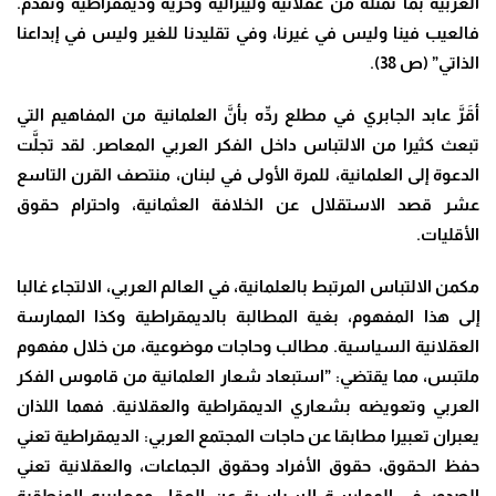
الغربية بما تمثله من عقلانية وليبرالية وحرية وديمقراطية وتقدم.
فالعيب فينا وليس في غيرنا، وفي تقليدنا للغير وليس في إبداعنا
الذاتي” (ص 38).
أقَرَّ عابد الجابري في مطلع ردِّه بأنَّ العلمانية من المفاهيم التي
تبعث كثيرا من الالتباس داخل الفكر العربي المعاصر. لقد تجلَّت
الدعوة إلى العلمانية، للمرة الأولى في لبنان، منتصف القرن التاسع
عشر قصد الاستقلال عن الخلافة العثمانية، واحترام حقوق
الأقليات.
مكمن الالتباس المرتبط بالعلمانية، في العالم العربي، الالتجاء غالبا
إلى هذا المفهوم، بغية المطالبة بالديمقراطية وكذا الممارسة
العقلانية السياسية. مطالب وحاجات موضوعية، من خلال مفهوم
ملتبس، مما يقتضي: ”استبعاد شعار العلمانية من قاموس الفكر
العربي وتعويضه بشعاري الديمقراطية والعقلانية. فهما اللذان
يعبران تعبيرا مطابقا عن حاجات المجتمع العربي: الديمقراطية تعني
حفظ الحقوق، حقوق الأفراد وحقوق الجماعات، والعقلانية تعني
الصدور في الممارسة السياسية عن العقل ومعاييره المنطقية