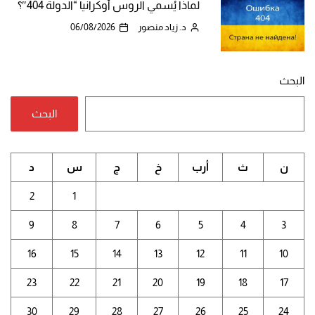
لماذا يُسمي الروس أوكرانيا “الدولة 404″؟
د. زياد منصور
06/08/2026
البحث
البحث
ن
ث
أرب
خ
ج
س
د
2
1
9
8
7
6
5
4
3
16
15
14
13
12
11
10
23
22
21
20
19
18
17
30
29
28
27
26
25
24