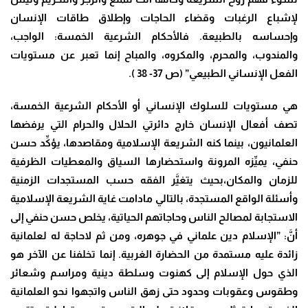
لإشباع الرغبات وقضاء الحاجات وإطلاق طاقات الإنسان
وإحساسه بالطبيعة. فالأحكام الشرعية الخمسة: الواجب،
والمندوب، والمحرم، والمكروه، والمباح إنما تعبر عن مستويات
الفعل الإنساني الطبيعي” (ص 37- 38 ).
هي مستويات للسلوك الإنساني أو الأحكام الشرعية الخمسة،
تصف أفعال الإنسان خارج دائرتي الحلال والحرام التي يرفضها
العلمانيون، بينما كنه الشريعة الإسلامية ومقاصدها، يؤكِّد حسن
حنفي، يميِّزه المرونة واستحضارها السياق والمعطيات الظرفية
للزمان والمكان،بحيث يتغيَّر الفقه حسب المستجدات الزمنية
وأسئلة الواقع المستجدة، بالتالي مادامت غاية الشريعة الإسلامية
الاستجابة لمصالح الناس وحاجاتهم الحياتية، يخلص حسن حنفي إلى
أنَّ: ”الإسلام دين علماني في جوهره، ومن ثم لاحاجة له لعلمانية
زائدة عليه مستمدة من الحضارة الغربية. إنما تخلفنا عن الآخر هو
الذي حول الإسلام إلى كهنوت وسلطة دينية ومراسم وشعائر
وطقوس وعقوبات وحدود حتى زهق الناس واتجهوا نحو العلمانية