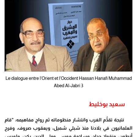
Le dialogue entre l’Orient et l’Occident Hassan Hanafi Muhammad
Abed Al-Jabri 3
سعيد بوخليط
نتيجة تقدُّم الغرب وانتشار منظوماته ثم رواج مفاهيمه: ”قام
العلمانيون في بلادنا منذ شبلي شميل، ويعقوب صروف، وفرح
أنطون، ونقولا حداد، وسلامة موسى وولي الدين يكن، ولويس