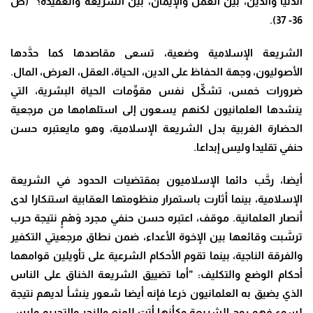
الدنيا والدين، بين العمل والإيمان، بين الشريعة والعقيدة؟” (ص
36- 37).
الشريعة الإسلامية وضعية، تسعى مقاصدها كما حدَّدها
الأصوليون، وجهة الحفاظ على الدين، الحياة، العقل، العرض، المال.
ضرورات خمس، تشكِّل نفس مقوِّمات الحياة البشرية، التي
ينشدها العلمانيون لكنهم يسعون إلى استلهامها من مرجعية
الحضارة الغربية بدل الشريعة الإسلامية، وهو مايعتبره حسن
حنفي تقليدا وليس إبداعا.
أيضا، رحَّب دائما الإسلاميون بمقتضيات الحدود في الشريعة
الإسلامية، بينما أثارت باستمرار منظومتها العقابية استنكارا لدى
أنصار العلمانية. موقف، اعتبره حسن حنفي مجرد وَهْمٍ نتيجة حرب
ترسَّبت وقائعها بين الإخوة الأعداء، ضمن نطاق مرجعيتي التكفير
والفرقة الناجية، بينما تقوم الأحكام الشرعية على تأويلين قوامهما
أحكام الوضع والتكليف: ”أما تضييق الشريعة الخناق على الناس
الذي يضيق به العلمانيون ذرعا فإنه أيضا شعور ينشأ لديهم نتيجة
لسوء فهم روح الشريعة وكأنها أتت للمنع والزجر والتحريم وليس