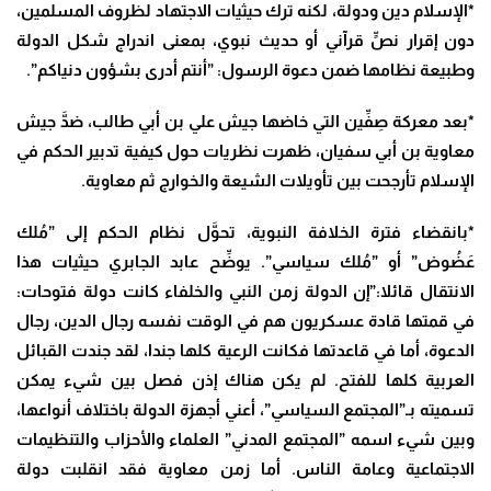
*الإسلام دين ودولة، لكنه ترك حيثيات الاجتهاد لظروف المسلمين،
دون إقرار نصٍّ قرآني أو حديث نبوي، بمعنى اندراج شكل الدولة
وطبيعة نظامها ضمن دعوة الرسول: ”أنتم أدرى بشؤون دنياكم”.
*بعد معركة صِفِّين التي خاضها جيش علي بن أبي طالب، ضدَّ جيش
معاوية بن أبي سفيان، ظهرت نظريات حول كيفية تدبير الحكم في
الإسلام تأرجحت بين تأويلات الشيعة والخوارج ثم معاوية.
*بانقضاء فترة الخلافة النبوية، تحوَّل نظام الحكم إلى ”مُلك
عَضُوض” أو ”مُلك سياسي”. يوضِّح عابد الجابري حيثيات هذا
الانتقال قائلا:”إن الدولة زمن النبي والخلفاء كانت دولة فتوحات:
في قمتها قادة عسكريون هم في الوقت نفسه رجال الدين، رجال
الدعوة، أما في قاعدتها فكانت الرعية كلها جندا، لقد جندت القبائل
العربية كلها للفتح. لم يكن هناك إذن فصل بين شيء يمكن
تسميته بـ”المجتمع السياسي”، أعني أجهزة الدولة باختلاف أنواعها،
وبين شيء اسمه ”المجتمع المدني” العلماء والأحزاب والتنظيمات
الاجتماعية وعامة الناس. أما زمن معاوية فقد انقلبت دولة