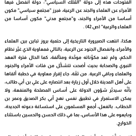
الفتوحات هذه إلى دولة ”المُلك السياسي”: دولة انفصل فيها
الأمراء عن العلماء والجند عن الرعية، فبرز ”مجتمع سياسي” مكون
أساسا من الأمراء والجند، و”مجتمع مدني” مكون أساسا من
العلماء والرعية” (ص 42) .
هكذا، انتهت الصيرورة التاريخية إلى حتمية بروز تباين بين العلماء
والأمراء، وانفصال الجنود عن الرعية، بالتالي فمعاوية الذي غيَّر نظام
الحكم، ولم تعد مكوِّناته موحَّدة ومتآلفة، كما الحال فترة العهد
النبوي والصحابة بحيث أضحت تتشكَّل من فئات الأمراء والجنود
والعلماء وباقي الرعية. من ثمَّة، جاء إقرار معاوية في خطبة ألقاها
على أهل المدينة خلال أول زيارة بعد انتصاره على علي بن أبي طالب،
بأنَّه سيدبِّر شؤون الدولة على أساس المصلحة والمنفعة، ولا
يمكن الاستمرار في تطبيق نفس نهج أبي بكر الصديق وعمر بن
الخطاب. بالفعل، أجمع المسلمون على استساغة دعوته الجديدة،
وبايعوه على هذا الأساس، بما في ذلك الحسن والحسين باستثناء
الخوارج.