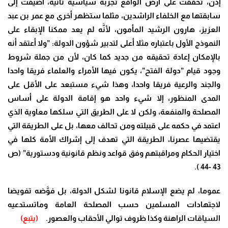
إذن، تحقَّقت على أرض الواقع تجربة سياسية ثانية، أضيفت إلى
سابقتها مع الخلفاء الراشدين، مثلما ستظهر أخرى مع عمر بن عبد
العزيز، هارون الرشيد المأمون، لأنَّه لم يعد ممكنا الإبقاء على
النموذج الأول باعتباره مثلا أعلى لتدبير شؤون الدولة: ”ولا أعتقد أنه
بالإمكان إعادة تحقيقه من جديد كما كان، لأن من جملة شروط
وجود قيام ”دولة الفتح”، يكون فيها الأمراء والعلماء فريقا واحدا
والجند والرعية فريقا واحدا، وهذا شيء مستبعد على الأقل على
المدى المنظور، إلا شيء واحد هو إقامة الدولة على أساس
المصلحة والمنفعة، ولكن لا على الطريق التي سلكها معاوية الذي
اعتمد في حكمه على قبيلته ومن تحالف معها، بل على الطريقة التي
يقتضيها عصرنا، الطريقة التي تهدف إلى إشراك الأمة كلها في
اختيار الحكام ومراقبتهم وفق قواعد ونظم قانونية ودستورية” (ص
43 -44 ).
عموما، لم يضع الإسلام قانونا لشكل الدولة، بل فوَّضه تفويضا
لاجتهادات المسلمين حسب المصلحة العامة وماتستدعيه
السياقات الراهنة وكذا ظروف توالي الأحقاب والعصور.
(يتبع)