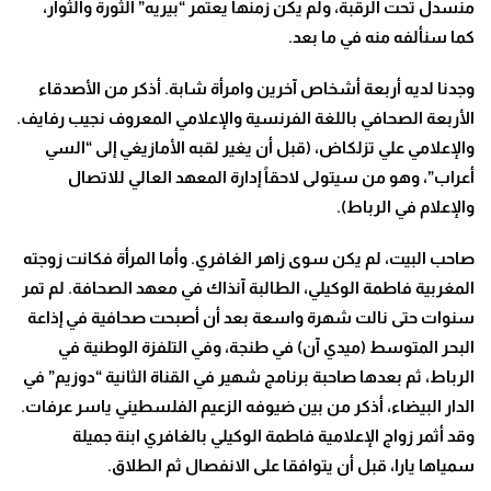
منسدل تحت الرقبة، ولم يكن زمنها يعتمر “بيريه” الثورة والثوار،
كما سنألفه منه في ما بعد.
وجدنا لديه أربعة أشخاص آخرين وامرأة شابة. أذكر من الأصدقاء
الأربعة الصحافي باللغة الفرنسية والإعلامي المعروف نجيب رفايف.
والإعلامي علي تزلكاض، (قبل أن يغير لقبه الأمازيغي إلى “السي
أعراب”، وهو من سيتولى لاحقاً إدارة المعهد العالي للاتصال
والإعلام في الرباط).
صاحب البيت، لم يكن سوى زاهر الغافري. وأما المرأة فكانت زوجته
المغربية فاطمة الوكيلي، الطالبة آنذاك في معهد الصحافة. لم تمر
سنوات حتى نالت شهرة واسعة بعد أن أصبحت صحافية في إذاعة
البحر المتوسط (ميدي آن) في طنجة، وفي التلفزة الوطنية في
الرباط، ثم بعدها صاحبة برنامج شهير في القناة الثانية “دوزيم” في
الدار البيضاء، أذكر من بين ضيوفه الزعيم الفلسطيني ياسر عرفات.
وقد أثمر زواج الإعلامية فاطمة الوكيلي بالغافري ابنة جميلة
سمياها يارا، قبل أن يتوافقا على الانفصال ثم الطلاق.