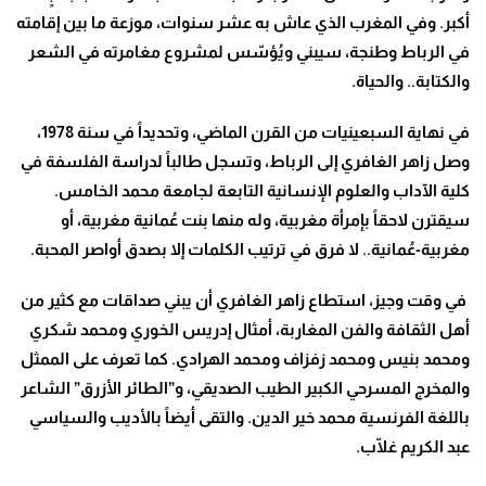
أكبر. وفي المغرب الذي عاش به عشر سنوات، موزعة ما بين إقامته
في الرباط وطنجة، سيبني ويُؤسّس لمشروع مغامرته في الشعر
والكتابة.. والحياة.
في نهاية السبعينيات من القرن الماضي، وتحديداً في سنة 1978،
وصل زاهر الغافري إلى الرباط، وتسجل طالباً لدراسة الفلسفة في
كلية الآداب والعلوم الإنسانية التابعة لجامعة محمد الخامس.
سيقترن لاحقاً بإمرأة مغربية، وله منها بنت عُمانية مغربية، أو
مغربية-عُمانية.. لا فرق في ترتيب الكلمات إلا بصدق أواصر المحبة.
في وقت وجيز، استطاع زاهر الغافري أن يبني صداقات مع كثير من
أهل الثقافة والفن المغاربة، أمثال إدريس الخوري ومحمد شكري
ومحمد بنيس ومحمد زفزاف ومحمد الهرادي. كما تعرف على الممثل
والمخرج المسرحي الكبير الطيب الصديقي، و”الطائر الأزرق” الشاعر
باللغة الفرنسية محمد خير الدين. والتقى أيضاً بالأديب والسياسي
عبد الكريم غلّاب.