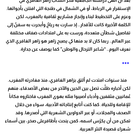
بعد أن أنهى دراسته الجامعية فكر الشاب زاهر الغافري في
الإستقرار في الرباط، أو في الشمال في طنجة التي افتتن بأجوائها.
وعزم على التخطيط لبناء وإنجاز مشاريع ثقافية بالمغرب، لكن
الكلمة الأخيرة كانت للأقدار.. إذ سارت به رياحٌ وأبحرت به سفنٌ إلى
تفاصيل شطآن متعددة، ورست به على امتدادات ضفاف مختلفة
عبر العالم.. ربما كان لا بد منها كي يصبح زاهر هو زاهر الغافري الذي
نعرف اليوم.. “شاعر الترحال والوطن” كما يوصف عن جدارة.
***
منذ سنوات امتدت لم ألتقِ بزاهر الغافري، منذ مغادرته المغرب.
لكن أخباره ظلَّت تصل بين الحين والآخر من بعض الأصدقاء، منهم
عُمانيين مثقفين وأدباء أصيبوا مثله بهوى المغرب فاختاروه مكاناً
للإقامة وللحياة. كما كنت أتابع إنتاجاته الأدبية، سواء من خلال
الصحف والمجلات، أو عبر الدواوين الشعرية التي أصدرها. وقد
تمكن من أن يكرّس اسمه، كمن ينحث بأظافرعلى صخر، بين أسماء
شعراء قصيدة النثر العربية.