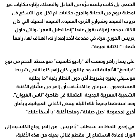
الشعر، بل كانت جلسة حرَّة من التبادل والضحك، بإثارة حكايات غير
نمطية بروح من الدعابة والمرح، حكايات لم تخل من التسكع في
دروب النميمة وشوارع الثرثرة المفيدة. النميمة الجميلة التي كان
الكاتب محمد زفزاف يقول عنها “إنها تطيل العمر”، والتي حاول
إدريس الخوري مرة، في مقدمة لأحد إصداراته، الهتاف لها، رافعاً
شعار: “الكتابة نميمة”.
على يسار زاهر وضعت آلة “راديو كاسيت” متوسطة الحجم من نوع
“غرانديغ” الألمانية السوداء اللون. كان زاهر كلما انتهى شريط
موسيقي يغيره بشريط آخر، دون انتظار رغبة “ما يطلبه
المستمعون”. سرعان ما اكتشفت أن زاهر من عشَّاق الأغنية
الشعبية المغربية الجديدة، المتمثلة في ظاهرة “ناس الغيوان”.
وقد استمتعنا جميعاً تلك الليلة ببعض الأغاني الغيوانية، وبأغانٍ
أخرى لمجموعة “جيل جيلالة“، ومنها أغنية “يا أسفاً عليك”.
في إحدى اللحظات، سيطلب “بَّادريس” من زاهر إرجاع الكاسيت إلى
الوراء لإعادة الاستماع إلى مقطع غنائي بعينه من هذه الأغنية،