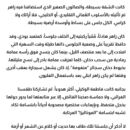
كانت الشقة بسيطة، والصالون الصغير الذي استضافنا فيه زاهر
تم تأثيثه بالأسلوب العُماني التقليدي، أو الخليجي، فلا أرائك ولا
كراسٍ. الكل جلس على بساط وأوسدة أرضية بسيطة.
كان زاهر هادئاً، مُثنياً ركبتيه إلى الخلف جلوساً، كمتعبد بوذي، وقد
حافظ تقريباً على وضعية الجلوس ذاتها طيلة وقت السهرة التي
امتدت إلى ما بعد منتصف الليل، بينما كان ينسج فوق رأسه عمامة
رمادية من سحب دخان، كلما تمزقت عمامة بادر إلى نسج مثيلتها،
بخيوط دخان سجائر “منغومة”، إذ كان يشعل سيجارة بعقب أخرى.
وقتها لم يكن زاهر ابتلي بعد باستعمال الغليون.
بجانبه كانت فاطمة الوكيلي، أكثر هدوءاً. لم تشاركنا طقسنا
الغرائبي، ولا حماسة صخبنا الفائض، إلا عبر متابعتها لما يدور حولها
بخجل متحفظ، وبإيماءات مختصرة مصحوبة أحياناً بابتسامة تكاد
تشبه ابتسامة “الموناليزا” المرتابة.
لا أذكر أن جلستنا تلك طاف بها حديث أو كلام عن الشعر أو أزمة