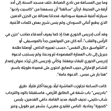
وما بين المسافة من نادي الضباط، خلف مسجد السنة، إلى أحد
أزقة حي المحيط، ارتأى “سائقنا” أن يسمعنا من “كاسيت راديو”
سيارته أغنية شعبية سودانية، فحدثنا بعجالة عن الحزن الدفين
الذي يطبع أغاني السودان، ولم ينس شرح بعض كلمات الأغنية.
وقد أحب إدريس الخوري هذا، إذ كما يعرف أصدقاء صاحب “حزن في
الرأس والقلب”، أنه كان من المولعين جداً بالموسيقى، أو
بـ”المَّواسق ديال النفس”، حسب تعبيره الخاص. أوصلنا طلحة
جبريل إلى باب العمارة المقصودة ثم ودعنا، ولم يستجب لدعوة
إدريس الخوري للبقاء برفقتنا. وكأني بإدريس كان يُردّد عنوان إصدار
للشاعر الإماراتي حبيب الصايغ، احتوى على قصيدة طويلة باسم:
“هنا بار بني عبس.. الدعوة عامة”.
كانت الساعة تجاوزت العاشرة ليلاً، وربما أكثر قليلاً. طرق
“بادريس” باب شقة في الطابق الأرضي، فاستقبلنا بالود والترحاب
شاب خليجي، نحيف البنية، مديد القامة، حافي القدمين، يلبس
“كندورة” رمادية. (لباس تقليدي مغربي)، بشعر غير طويل، وغير