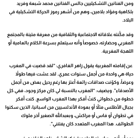
ومن الفنانين التشكيليين جالس الفنانين محمد شبعة وفريد
بلكاهية وفؤاد بلامين، وهم من أشهر رموز الحركة التشكيلية في
البلاد.
وقد مكَّنته علاقاته الاجتماعية والثقافية من معرفة متينة بالمجتمع
المغربي وحضارته، خصوصاً وأنه سيتعلم بسرعة الكلام بالعامية أو
اللهجة المغربية.
عن إقامته المغربية يقول زاهر الغافري: “لقد قضيت في المغرب
حياة هي واحدة من أجمل سنوات عمري. لقد عشت فيها طولاً
وعرضاً، وكوّنت صداقات رائعة أعتز بها رغم رحيل بعض من أجمل
الأصدقاء”. ويضيف: “المغرب بالنسبة لي كان مركز وجود، ففي كل
خطوة من خطواتي كنتُ أفكر بهذا المغرب الواسع. كنت أفكر
بجبال الأطلس مثلاً أو بعودة الأندلسيين من اسبانيا، الذين سكنوا
في تطوان أو فاس أو مراكش، وبعبدالله الصغير آخر ملوك
الطوائف. هذا المغرب المتعدد كان يفتنني”.