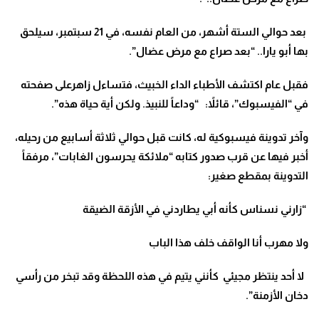
بعد حوالي الستة أشهر، من العام نفسه، في 21 سبتمبر، سيلحق
بها أبو يارا.. “بعد صراع مع مرض عضال”.
فقبل عام اكتشف الأطباء الداء الخبيث، فتساءل زاهرعلى صفحته
في “الفيسبوك”، قائلاً: “وداعاً للنبيذ. ولكن أية حياة هذه”.
وآخر تدوينة فيسبوكية له، كانت قبل حوالي ثلاثة أسابيع من رحيله،
أخبر فيها عن قرب صدور كتابه “ملائكة يحرسون الغابات”، مرفقاً
التدوينة بمقطع صغير:
“زارني نسناس كأنه أبي يطاردني في الأزقة الضيقة
ولا مهرب أنا الواقف خلف هذا الباب
لا أحد ينتظر مجيئي كأنني يتيم في هذه اللحظة وقد تبخر من رأسي
دخان الأزمنة”.