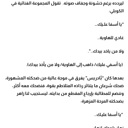
ليردده برغم خشونة وجفاف صوته. تقول المجموعة الغنائية في
الكوبلي:
“يا أسفا علـيك…
غادي للهاوية..
ولا من ياخد بيدك..”.
(يا أسفي عليك/ ذاهب إلى الهاوية/ ولا من يأخذ بيدك).
بعدها كان “بَّادريس” يغرق في موجة عالية من ضحكته المشهورة،
ضحك سُرعان ما يتناثر رذاذه المتلاطم بقوة، فنضحك معه أكثر،
وننضم للمطالبة بإرجاع المقطع من بدايته، ليستجيب لنا زاهر
بضحكته المرحة المزهرة:
“يا أسفا عليـك..
نهار يلوحك لنهار