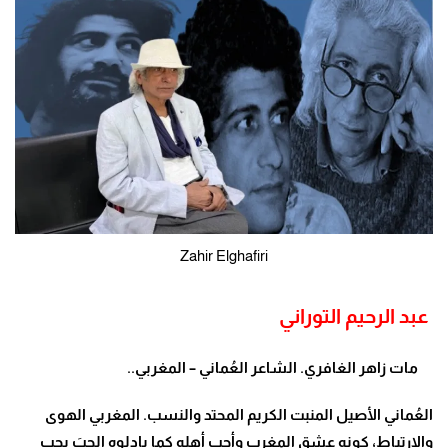
Zahir Elghafiri
عبد الرحيم التوراني
مات زاهر الغافري. الشاعر العُماني – المغربي..
العُماني الأصيل المنبت الكريم المحتد والنسب. المغربي الهوى
والارتباط، كونه عشق المغرب وأحب أهله كما بادلوه الحبَ بحبٍ