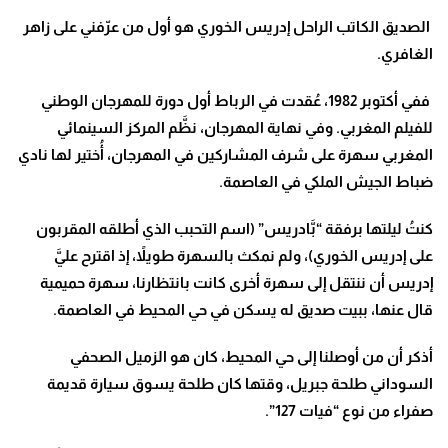
الصديق الكاتب الراحل إدريس الخوري هو أول من عرّفني على زاهر
الغافري.
ففي أكتوبر 1982، عُقدت في الرباط أول دورة للمهرجان الوطني
للفيلم المغربي. وفي نهاية المهرجان، نظَّم المركز السينمائي
المغربي سهرة على شرف المشاركين في المهرجان، أُختير لها نادي
ضباط الجيش الملكي في العاصمة.
كنتُ ليلتها برفقة “بَّادريس” (اسم التحبب الذي أطلقه المقربون
على إدريس الخوري)، ولم نمكث بالسهرة طويلاً، إذ اقترح عليَّ
إدريس أن ننتقل إلى سهرة أخرى كانت بانتظارنا، سهرة حميمية
قال عنها، ببيت صديق له يسكن في حي المحيط في العاصمة.
أذكر أن من أوصلنا إلى حي المحيط، كان هو الزميل الصحفي
السوداني طلحة جبريل، وقتها كان طلحة يسوق سيارة قديمة
صفراء من نوع “فيات 127”.