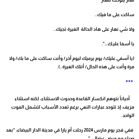
ساكت على ما فيك..
ولا شي نهار على هاد الحالة الغيرة تجيك..
يا أسفا عليـك…”.
(يا أسفي عليك/ يوم يرميك ليوم آخر/ وأنت ساكت على ما بك/ ولا
مرة وأنت على هذه الحال/ أتتك الغيرة..).
***
أحياناً نتوهم انكسار القاعدة وحدوث الاستثناء، لكنه استثناء
مزيف، إذ تتوحد عبارات النعي برغم تعدد الأسباب لتشمل الموت
الواحد.
ففي فجر يوم مارس 2024 رحلت أم يارا في مدينة الدار البيضاء، “بعد
صراع مع مرض عضال..”.