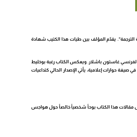
الترجمة
“.
يقدّم المؤلف بين طيات هذا الكتيب شهادة
 الفرنسي غاستون باشلار
.
ويعكس الكتاب رغبة بوخليط
لحة في تقاسم تجربته الشخصية وكشف حيثياتها؛ فبينما جاء كتابه السابق “شعرية غاستون باشلار وقضايا الترجمة” (2022) في صيغة حوارات إعلامية، يأتي الإصدار الحالي كتداعيات
كل مقالات هذا الكتاب بوحاً شخصياً خالصاً حول هواجس