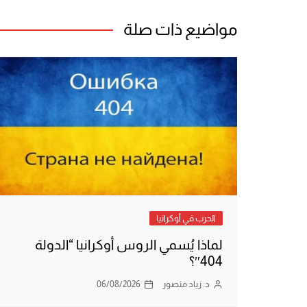
المقالات
مواضيع ذات صلة
الحرب في أوكرانيا
لماذا يُسمي الروس أوكرانيا “الدولة
404″؟
د. زياد منصور
06/08/2026