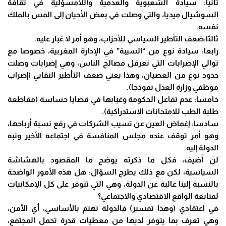
ثانيا: سيادة الشعبوية والعدمية واللامسؤلية في ثقافة
السوشيال ميديا، والتي وصلت في بعض الأحيان إلى المس بالملك
نفسه.
ثالثا:ضعف التأطير السياسي للأحزاب، وهو أمر لا غبار عليه.
رابعا: سيادة نوع من “السيبة” في الإدارة المغربية، خصوصا مع
توالي الإضرابات التي تعرقل مصالح الناس، وهي إضرابات وصلت
حدود نوع من العصيان، وهذا يعني ضعف التأطير النقابي (إضراب
موظفي وزارة العدل نموذجا).
خامسا: عدم تفاعل الحكومة وغيابها في قضايا حساسة (مقاطعة
طلبة الطب للامتحانات الاستدراكية).
سادسا: إغماض العين عن تسيب الشركات في رفع نسبة أرباحها،
وهو أمر توقف عنده مجلس المنافسة في اجتماعه الأخير ونبه
الدولة إليه.
لن أضيف، فكل ما ذكرته يوضح ما المقصود بالهشاشة
السياسية، لكن مع ذلك يطرح السؤال: هل هذه الأمور الواضحة
بالنسبة إلينا غائبة عن الدولة، وهي التي تتوفر على كل الإمكانيات
لمتابعة الواقع الاقتصادي والاجتماعي؟
في اعتقادي (وهذا تفسير) فالدولة تهتم بالأساسي، أي الأمن،
وهي تعرف بما يتوفر لديها من معطيات قدرة تحمل المجتمع،