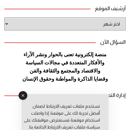
أرشيف الموقع
أرشيف
الموقع
السؤال الآن
منصة إلكترونية تعنى بالحوار ونشر
الآراء
والأفكار المتعددة في مجالات
السياسة
والاقتصاد والمجتمع والثقافة
والفن
وقضايا الذاكرة والمواطنة
وحقوق الإنسان
إدارة التحرير
نستخدم ملفات تعريف الارتباط لضمان
رئيس التحرير: عبد الرحيم التوراني
أفضل تجربة لك على موقعنا. إذا واصلت
رئيس التحرير المساعد: المعطي قبال
استخدام موقعنا، فسنفترض موافقتك على
مديرة التحرير: فاطمة حوحو
سياسة ملفات تعريف الارتباط الخاصة بنا.