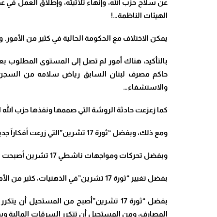
عن سلاح حزب الله، وإنهاء ثلاثيته، وإطلاق العمل في عد
الهيئات الناظمة
…!
يمكن الاختلاف مع الحكومة الحالية في كثير من الأمور. 
بالتأكيد، هناك أمور لم تصل إلى المستوى المطلوب بعد
حاكم مصرف لبنان السابق رياض سلامه من السجن، وفي 
والاستشفاء
…
كما زعزعت حادثة الروشة التي صممها ونفذها حزب الله الث
ومع ذلك، وبفضل “ثورة 17 تشرين”التي زرعت أفكاراً جديدة لبناء دولة مدنية غير طائفية، أصبح الوصول إلى دولة مدنية ممكناً، وليس بعيداً
وبفضل تحركات ومواجهات ناشطي 17 تشرين أصبحت الرقابة الشعبية، كما المساءلة والمحاسبة ممكنة! وأصبح الوصول إلى قضاء مستقل هدفاً ليس بعيد التحقق
بفضل تغيير “ثورة 17 تشرين”في الذهنيات، كثير من الأمور المستحيلة أصبحت ممكنة في المستقبل القريب
بفضل “ثورة 17 تشرين”أصبح من المستحيل 
المصارف، ومن المستحيل أن تتكرر السرقات المالية وسر