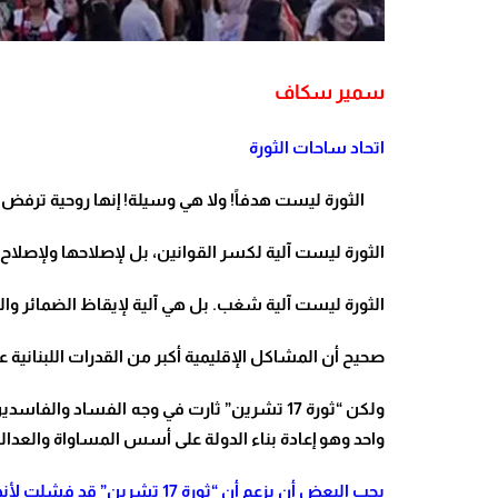
سمير سكاف
اتحاد ساحات الثورة
الثورة ليست هدفاً! ولا هي وسيلة! إنها روحية ترفض 
الثورة ليست آلية لكسر القوانين، بل لإصلاحها ولإصلاح 
الثورة ليست آلية شغب. بل هي آلية لإيقاظ الضمائر و
صحيح أن المشاكل الإقليمية أكبر من القدرات اللبنانية
ولكن “ثورة 17 تشرين” ثارت في وجه الفساد و
واحد وهو إعادة بناء الدولة على أسس المساواة والعدالة
يحب البعض أن يزعم أن “ثورة 17 تشرين” قد فشلت لأنها