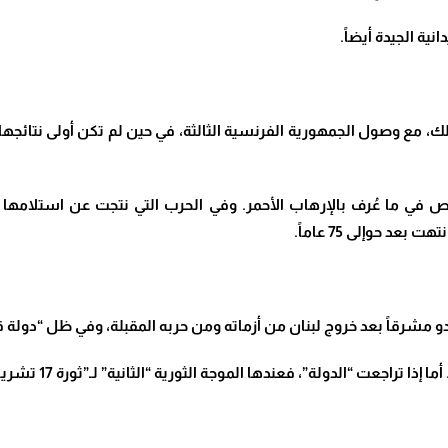
ية الجيدة أيضاً
.
سية أعطت نتائجها بعد أكثر من 80 عاماً. وذلك، مع وصول الجمهورية الفرنسية الثالثة، في حين ل
ورة البولشيفية، فهي قتلت حوإلى 200.000 شخص في ما عُرف بالإرهاب الأحمر. وفي الحرب الت
د حوإلى 75 عاماً
.
“الدولة”، فعندها الموجة الثورية “الثانية” لـ”ثورة 17 تشرين”لن تتأخر بالتأكيد