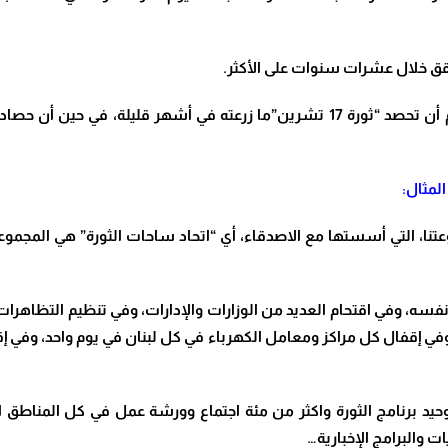
.
يريد البعض من ناشطي “ثورة 17 تشرين”ومن خارجهم أن تحصد “ثورة 17 تشرين”ما زرعته 
لمثال
:
انت مجموعتنا، التي أسستها مع الاصدقاء، أي “اتحاد ساحات الثورة” هي المجموع
ه، وفي اقتحام العديد من الوزارات والإدارات، وفي تنظيم التظاهرات
 وفي إقفال كل مراكز ومعامل الكهرباء في كل لبنان في يوم واحد، وفي 
د برنامج الثورة واكثر من مئة اجتماع وورشة عمل في كل المناطق اللبنان
ت والبرامج الإخبارية
…