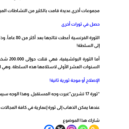
مجموعات أخرى عديدة قامت بالكثير من النشاطات الميدان
حصل في ثورات أخرى
الثورة الفرن
إلى السلطة
!
أما الث
السنوات العشر الأولى لاستلامها هذه السلطة. وهي انتهت بع
الإصلاح أو موجة ثورية ثانية
!
“ثورة 17 تشرين”غيرت وجه المستقبل. وهذا الوجه سيبدو مشرقاً بعد خروج لبنان من أزماته ومن حربه المقبلة، وفي ظل “دولة قانون” عادلة وقوية
عندها يمكن الذهاب إلى ثورة إعمارية في كافة المجالات. أما إذا تراجعت 
شارك هذا الموضوع