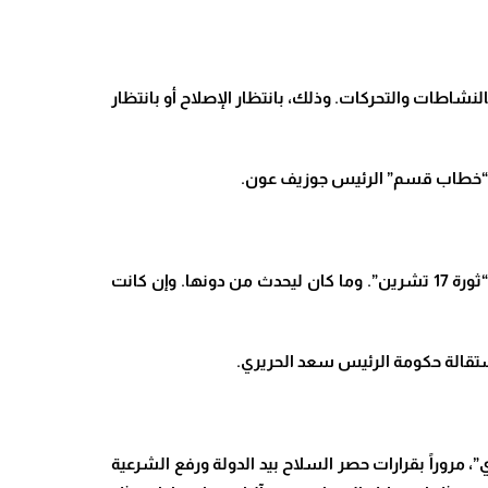
شاطات والتحركات. وذلك، بانتظار الإصلاح أو بانتظار
ه إلى “خطاب قسم” الرئيس جوزيف عون
.
وهذا التغيير في الأسلوب والأداء على مستوى السلطة التنفيذية، ولو بشكل غير كامل، هو خطوة كبرى باتجاه ما طمحت إليه “ثورة 17 تشرين”. وما كان ليحدث من دونها. وإن كانت
استقالة حكومة الرئيس سعد الحريري
.
، مروراً بقرارات حصر السلاح بيد الدولة ورفع الشرعية