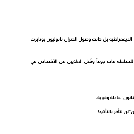
م تكن أولى نتائجها الديمقراطية بل كانت وصول الجنرال نابوليون بونابرت
ي نتجت عن استلامها للسلطة مات جوعاً وقُتل الملايين من الأشخاص في
.
!