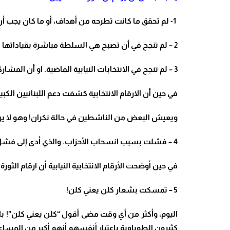
1-
لم تحقق ما كانت تطرحه من أهداف، أو ما كان يجب أن
2 –
لم تنجح في أن تصبح هي السلطة مباشرة بقياداتها ا
3 –
لم تنجح في الانتخابات النيابية الماضية. او أن المشار
في حين أن الارقام الانتخابية كشفت دعم اللبنانيين الكبي
ويعيش البعض من الناشطين في حالة نكران! وهو لا يريد أ
4 –
فشلت بسبب انسحاب الأحزاب. والذي أدى إلى فشل الث
في حين أوضحت الأرقام الانتخابية النيابية أن ارقام الثو
5 –
تمسكت بشعار كلن يعني كلن
!
اليوم، وأكثر من أي وقت مضى أقول “كلن يعني كلن”! 
كثيرون الطوباوية باعتبار أنفسهم أنهم أكبر من المساء