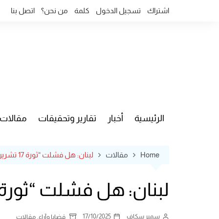
Ski
اشتراك
تسجيل الدخول
كلمة
من نحن؟
اتصل بنا
t
conten
الرئيسية
أخبار
تقارير وتحقيقات
مقالات
قضايا وآ
Home
مقالات
لبنان: هل فشلت “ثورة 17 تشرين” أم حققت التغيير؟!
لبنان: هل فشلت “ثورة 17 تشرين” أم حققت التغيير؟
سمير سكاف
17/10/2025
,
قضايا وآراء
مقالات