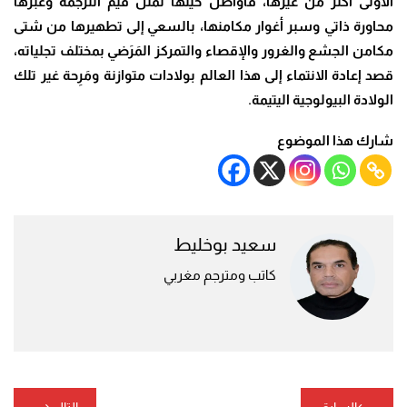
الأولى أكثر من غيرها، فأواصل حينها تمثُّل قيم الترجمة وعبرها
محاورة ذاتي وسبر أغوار مكامنها، بالسعي إلى تطهيرها من شتى
مكامن الجشع والغرور والإقصاء والتمركز المَرَضي بمختلف تجلياته،
قصد إعادة الانتماء إلى هذا العالم بولادات متوازنة ومَرِحة غير تلك
الولادة البيولوجية اليتيمة.
شارك هذا الموضوع
سعيد بوخليط
كاتب ومترجم مغربي
تصفّح