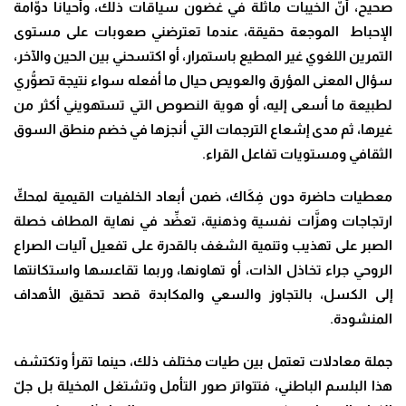
صحيح، أنَّ الخيبات ماثلة في غضون سياقات ذلك، وأحيانا دوَّامة
الإحباط الموجعة حقيقة، عندما تعترضني صعوبات على مستوى
التمرين اللغوي غير المطيع باستمرار، أو اكتسحني بين الحين والآخر،
سؤال المعنى المؤرق والعويص حيال ما أفعله سواء نتيجة تصوُّري
لطبيعة ما أسعى إليه، أو هوية النصوص التي تستهويني أكثر من
غيرها، ثم مدى إشعاع الترجمات التي أنجزها في خضم منطق السوق
الثقافي ومستويات تفاعل القراء.
معطيات حاضرة دون فِكَاك، ضمن أبعاد الخلفيات القيمية لمحكِّ
ارتجاجات وهزَّات نفسية وذهنية، تعضِّد في نهاية المطاف خصلة
الصبر على تهذيب وتنمية الشغف بالقدرة على تفعيل آليات الصراع
الروحي جراء تخاذل الذات، أو تهاونها، وربما تقاعسها واستكانتها
إلى الكسل، بالتجاوز والسعي والمكابدة قصد تحقيق الأهداف
المنشودة.
جملة معادلات تعتمل بين طيات مختلف ذلك، حينما تقرأ وتكتشف
هذا البلسم الباطني، فتتواتر صور التأمل وتشتغل المخيلة بل جلّ