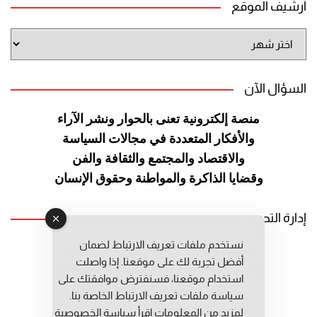
أرشيف الموقع
أرشيف
الموقع
السؤال الآن
منصة إلكترونية تعنى بالحوار ونشر
الآراء
والأفكار المتعددة في مجالات
السياسة
والاقتصاد والمجتمع والثقافة
والفن
وقضايا الذاكرة والمواطنة
وحقوق الإنسان
إدارة التحرير
نستخدم ملفات تعريف الارتباط لضمان
رئيس التحرير: عبد الرحيم التوراني
أفضل تجربة لك على موقعنا. إذا واصلت
رئيس التحرير المساعد: المعطي قبال
استخدام موقعنا، فسنفترض موافقتك على
مديرة التحرير: فاطمة حوحو
سياسة ملفات تعريف الارتباط الخاصة بنا.
لمزيد من المعلومات إقرأ
سياسة الخصوصية