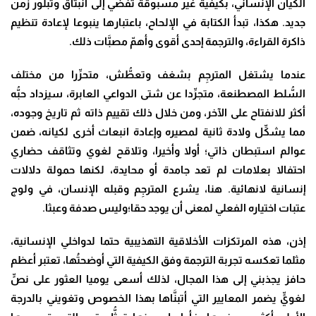
الكيان الإنساني، بكيفية غير مسبوقة تفضي إلى انبثاق وتبلور زمن
جديد. هكذا، تبدأ الكتابة في الإلحاح، باعتبارها ينبوعا لإعادة تنظيم
ذاكرة القراءة، والترجمة إحدى أقوى وأهمّ مصبَّات ذلك.
عندما يشتغل المترجِم بشغف وتعطُّش، متحرِّرا من مختلف
السُّلط المصطنعة، متجرِّدا عن شتى الدواعي العابرة، سيزداد حبُّه
أكثر للانفتاح على الآخر، ومن خلال ذلك تقييم ذاته ثم تاريخ وجوده،
مما يشكِّل ولادة ثانية لمصيره وإعادة انبعاث أخرى لكيانه، ضمن
عوالم استبطان ذاتي؛ أولا وأخيرا، وتلاقح لغوي وتثاقف حضاري
احتفالا بعلامات لم تعد جامدة أو محايدة، لكنها حمولة دلالات
إنسانية لانهائية. هنا، يشرع المترجِم وقبله الإنسان، في ولوج
عتبات اختياره الفعلي لمعنى أن يوجد حقا؛وليس صدفة وعبثا.
إذن، هذه المرتكزات الأخلاقية التهذيبية حتما لدواخلي الإنسانية،
مثلما تعكسه تجربة الترجمة وفق الكيفية التي أوضحتُها، تعتبر أعظم
حافز يجذبني إلى هذا المجال، لذلك أسعى يوميا العثور على نصٍّ
لغويٍّ يضمر المعايير التي أتبنَّاها بهذا الخصوص وتغويني بالدرجة