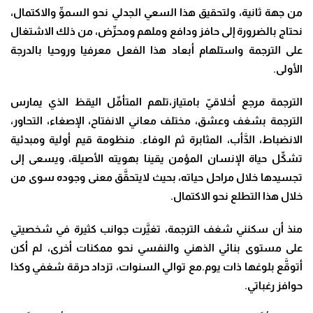
من جهة ثانية، ولتحقيق هذا السعي الجدلي نحو السموِّ والاكتمال،
نحتاج بالضرورة إلى حافز ودافع وملهم ومحرِّض، من ذلك الاشتغال
على الترجمة واستلهام أبعاد هذا الفعل معرفيا وروحيا بالدرجة
الأولى.
الترجمة مرجع أخلاقيّ بامتياز،تلهم المتأمِّل اليقظ الذي يمارس
الترجمة بشغف وعشق، مختلف معاني الانفتاح، الإصغاء، التحاور،
الانضباط، الدَّأب، المثابرة ثم الوفاء. منظومة قيم أولية ومبدئية
تشكِّل حياة الإنسان المؤمن يقينا بهويته الأصيلة، ويسعى إلى
تجسيدها خلال مراحل حياته، بحيث لايتحقَّق معنى وجوده سوى من
خلال هذا التطلع نحو الاكتمال.
منذ أن سكنني شغف الترجمة، تغيَّرت جوانب كثيرة في شخصيتي
على مستوى بنائي الذهني والنفسي نحو ممكنات أخرى، لم أكن
أتوقَّع بلوغها ذات يوم.مع توالي السنوات، تزداد حرقة شغفي وكذا
حوافز رغباتي.