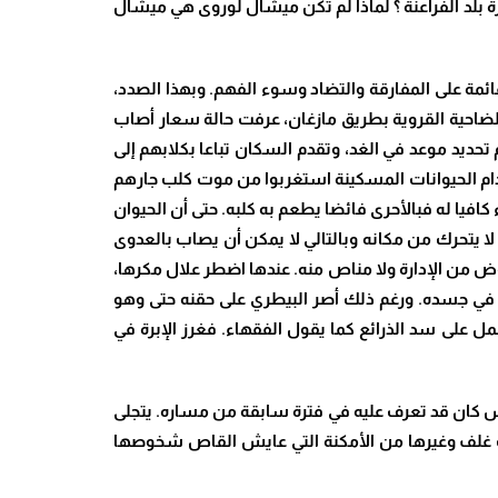
ة بلد الفراعنة ؟ لماذا لم تكن ميشال لوروى هي ميشال
مة على المفارقة والتضاد وسوء الفهم. وبهذا الصدد،
لضاحية القروية بطريق مازغان، عرفت حالة سعار أصاب
 تحديد موعد في الغد، وتقدم السكان تباعا بكلابهم إلى
عدام الحيوانات المسكينة استغربوا من موت كلب جارهم
افيا له فبالأحرى فائضا يطعم به كلبه. حتى أن الحيوان
ا يتحرك من مكانه وبالتالي لا يمكن أن يصاب بالعدوى
روض من الإدارة ولا مناص منه. عندها اضطر علال مكرها،
ة في جسده. ورغم ذلك أصر البيطري على حقنه حتى وهو
ل على سد الذرائع كما يقول الفقهاء. فغرز الإبرة في
 كان قد تعرف عليه في فترة سابقة من مساره. يتجلى
درب غلف وغيرها من الأمكنة التي عايش القاص شخوصها