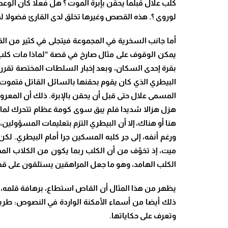
كلب علال قبلما يحقن بإبرة الموت ؟ هل فعلا كان الوعد
لوروى ؟. هذه القصص وغيرها تخلق لدى القارئ فضولا ل
أما جانب السخرية في المجموعة فيتجلى في كثير من ال
يمكن الوقوف على مثال صارخ في قصة “لماذا مات كلب ع
بقرة إحدى السكان، وبعد إخبار السلطات المختصة تقرر إع
البيطري الذي كان يقوم بحقنها بالسائل القاتل فتموت 
المسمى علال حتى قبل أن يحقن بالإبرة. ذلك أن المعروف 
هزل هزالا شديدا فلم يبق سوى كومة عظام تتحرك لماما.
هنا أو هناك، إلا أن البيطري التزم بتعليمات المسؤولين
ورغم أنفه، إلى جر كلبه المسكين جرا أمام البيطري. 
ميت، إذ تخوّف من أن الكلب ربما يكون من الكلاب المد
الكلب الهامد، وهو ما جعل المراهقين يستلقون على ق
يظهر من هذا المثال أن القاص استطاع، برهافة قلمه،
ذلك أيضا من أسماء الأمكنة الواردة في النصوص: طريق
وتعرف على حكاياتها.