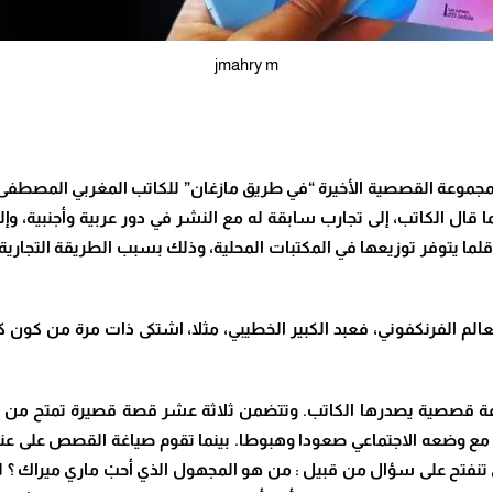
jmahry m
لمجموعة القصصية الأخيرة “في طريق مازغان” للكاتب المغربي المصطفى
 قال الكاتب، إلى تجارب سابقة له مع النشر في دور عربية وأجنبية، و
 وقلما يتوفر توزيعها في المكتبات المحلية، وذلك بسبب الطريقة التجار
م الفرنكفوني، فعبد الكبير الخطيبي، مثلا، اشتكى ذات مرة من كون كتب
ة قصصية يصدرها الكاتب. وتتضمن ثلاثة عشر قصة قصيرة تمتح من ال
عل مع وضعه الاجتماعي صعودا وهبوطا. بينما تقوم صياغة القصص على ع
فتح على سؤال من قبيل : من هو المجهول الذي أحبْ ماري ميراك ؟ لما