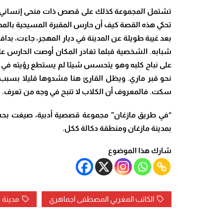
تشتمل المجموعة كذلك على قصص ذات منحى إنساني يتجا
تحكي هذه القصة كيف أن حارس المقبرة المسيحية بالمد
بعد غيبة طويلة عن المدينة في ديار المهجر، جاءت، بداف
شبابه. الشخصية قبلما تغادر المكان أوصت الحارس على أ
على نباح كلبه وهو يتحسس شيئا لم يستطع رؤيته في ال
نحو قبر ماري. ويظل القارئ هنا مشدوها قليلا بسبب هذ
سكت. فالمعروف أن الكلاب لا تنبح في وجه من تعرف.
“في طريق مازغان” مجموعة قصصية أدبية، صيغت بحس 
بمدينة مازغان ومنطقة دكالة ككل.
شارك هذا الموضوع
الكاتب المغربي المصطفى اجماهري
مدينة 