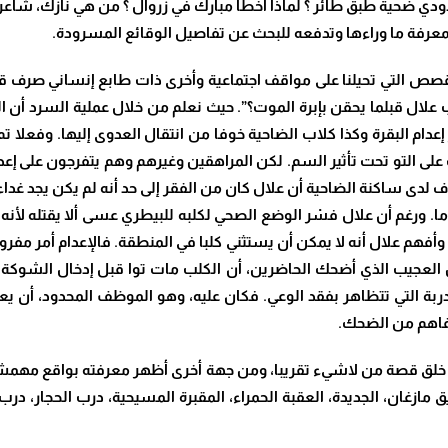
ودي ضحية طبق طائر ؟ لماذا أخطأ مبارك في زروال ؟ من هي نازك، شاعر
معرفة ما وراءها وتدفعه للبحث عن تفاصيل الوقائع المسرودة.
قصص التي تحيلنا على مواقف اجتماعية وأخرى ذات طابع إنساني صرف قائ
لال قبلما يحقن بإبرة الموت؟”. حيث نعلم من خلال عملية السرد أن ا
دام البقرة وكذا كلاب الضاحية خوفا من انتقال العدوى إليها. وفعلا تم
على التو تحت تأثير السم. لكن المراهقين وغيرهم وهم يتفرجون على إ
لدى ساكنة الضاحية أن علال كان من الفقر إلى حد أنه لم يكن يجد غداء ك
 ورغم أن علال فسْر الوضع الصحي لكلبه للبيطري عسى ألا يقتله لأنه ل
، وأفهم علال أنه لا يمكن أن يستثني كلبا في المنطقة. فالإعدام أمر مف
لكن العجيب الذي أضحك الحاضرين، أن الكلب مات توا قبل إدخال الشوك
ربة التي تتظاهر بفقد الوعي. فكان عليه، وهو الموظف المحدود، أن يعم
فاهم من الضحك.
 خلق قصة من لاشيء تقريبا، ومن جهة أخرى أظهر معرفته بواقع مهمش
 مازغان، الجديدة، العقبة الحمراء، المقبرة المسيحية، درب الحجار، 