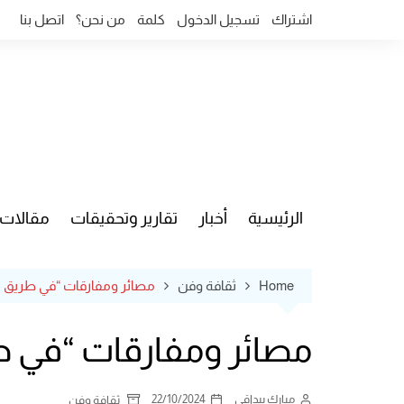
Ski
اشتراك
تسجيل الدخول
كلمة
من نحن؟
اتصل بنا
t
conten
الرئيسية
أخبار
تقارير وتحقيقات
مقالات
قضايا وآ
Home
ثقافة وفن
مصائر ومفارقات “في طريق م
مصائر ومفارقات “في ط
مبارك بيداقي
22/10/2024
ثقافة وفن