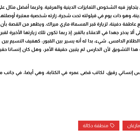
وز فيه الشخوص التمايزات الدينية والعرقية. ولربما أفضل مثال ع
ينة، وهو ذات يوم في قيلولته تحت شجرة، زارته شخصية معتبرة أوصلته
ع عاطفة دفينة، لزيارة قبر المسماة ماري ميراك. ويظهر من القصة بأن ا
لا يدخر جهدا في الاعتناء بالقبر. إذ ربما تكون تلك زيارتها الأخيرة ل
ظلام الدامس. شيء، بدا له أنه يسير بين القبور، كهفيف النسيم بين 
ا التشويق لأن الحارس لم يتبين حقيقة الأمر، وهل كان إنسانا حقيقيا 
إنساني رقيق، لكاتب قضى عمره في الكتابة، وهي أيضا، في جانب من
مازغان
منطقة دكالة