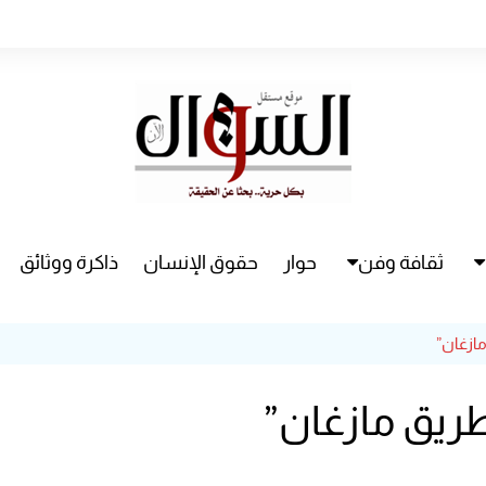
ثقافة وفن
حوار
حقوق الإنسان
ذاكرة ووثائق
راء
سينما
ازغان”
مسرح
ريق مازغان”