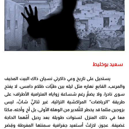
سعيد بوخليط
يستحيل على تاريخ وعي ذاكرتي نسيان ذاك البيت المخيف
والمرعب، القابع نهاره مثل ليله بين طيَّات ظلام دامس، لا يفتح
سوى نادرا، ولا يضمُّ رغم شساعة زواياه المترامية الأطراف؛ على
طريقة ”الرياضات” المراكشية التراثية، غير ثنائيٍّ شابٍّ، ليس
بزوجين مثلما قد يخطر للتَّقدير من الوهلة الأولى، بل أخ وأخته، مكثا
معا في ذلك المنزل لسنوات طويلة بعد رحيل أمِّهما الحاجة
غضيفة. عجوز، لازلتُ أستعيد جغرافية سمنتها المفرطة وقِصَر