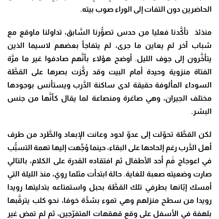
الحاضرين دون التفات إلى الوراء صوب بيته.
منذئذ تأكَّدنا فعليا من حدس تصوُّرنا السَّابق، تداولنا ماوقع مع
شباب آخر لم يعاين ما جرى، لم يتفاجأ بعضهم لاسيما الذين
يتأخَّرون إلى جوف الليل. أوضح هؤلاء بأنَّهم صادفوا غير ما مرَّة
الفتاة منزوية وحيدة أمام البيت وقد ركَّزت بصرها على القطَّة
السوداء المألوفة حقيقة لدى ساكنة الدَّرب ويستأنس بوجودها
مختلف الجيران، وهي صاغرة ومنصاعة لما يقال كأنَّها من جنس
البشر.
لكن القطَّة تحوّلت إلى عدوّ لدود وعانت الإبعاد والطَّرد من طرف
أهل الدَّرب رغم إلحاحها على البقاء، حينما وُجِّهت إليها تهمة التسبُّب
في اعوجاج فَمِ أحد الأطفال ثم افتقاده القدرة على الكلام، بالتالي
صارت وضعيته صعبة للغاية. حالة ابتدأت مثلما روي، منذ الليلة التي
أمسك إبّانها بطرفي تلك القطَّة بحبل واستمتاعه بتدليتها رويدا
رويدا من سطح منزلهم وهي تموء بشدَّة خوفا، نحو كلب يترقَّبها
بلهفة في الأسفل على وقع قهقهات المتفرّجين، ثم لم تمض غير