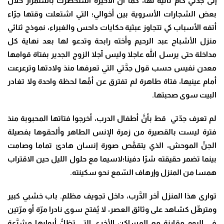
إلى جدَّتي كأمٍّ ثانية لها، كما أنَّ الأخيرة استحضرت باستمرار خلال
بعض الشجارات الأسروية بين أخوالي؛ التي اشتعلت وقتها جرّاء
أتفه الأسباب كي تتجاوز عبثية حكايات داحس والغبراء، نموذج ثنائي
منزل الأشباح عبد الرحيم وأخته رابحة وتدعو لها بعد نهاية كل
مداخلة حتى يرسل الله عاجلا وليس آجلا الزوج الجدير بفتاة قوامها
معدن نفيس حسب قول جدَّتي التي تعرفها منذ ولادتها وترعرعت
أمام عينيها، فتاة طاهرة لم تفترق عن أمِّها لحظة واحدة ولا تغادر
البيت سوى صحبتها.
لم تعرف جدّتي قط بأنَّ أطفال الدرب، أخرجوا فتاتها المحبوبة منذ
فترة ليست بالقصيرة من زمرة الإنس الطاهر وألحقوها بفصيلة
الجنِّ الموحش، الذي يتقمَّص صورة إنسان هادئ تماما وصامت
بينما تضمر حقيقته شرّا دفينا؛لاسيما مع حلول الليل حين الاقتراب
همسا من المنزل وإرهاف السّمع نحو سكينته.
توارى هذا المنزل آخر الدَّرب، داخل تجويف مظلم. باب خشبي كبير
ومترهِّل كشاهد على وثائق العصر، لا يُفتح سوى نادرا مرّة أو مرّتين
في اليوم مقارنة مع المساكن الأخرى التي تظلُّ أبوابها مشرَّعة