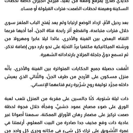
حديدي صدئ يقرقع وقعه من بعيد، فيزعج الجيران خاصة لحظات
السكينة وهيمنة لحظات الصّمت؛ فترات القيلولة أو مساء.
بعد رحيل الأمّ، ازداد الوضع ارتيابا ولم يعد يُفتح الباب الملغز سوى
خلال فترات متباعدة، وانقطع أثر رابحة فتاة الجنّ، أما أخيها فربما
التقاه البعض بين الفينة والأخرى، عائدا ليلا عابرا ومهرولا من
ورشته الميكانيكية مكتفيا بردِّ التحيّة على نحو بارد دون إضافة تذكر،
ثم تسمع دويِّ جلجلة المزلاج بارتداداته الشهيرة.
اتَّفقت حصيلة جميع الحكايات المتواترة بين الفينة والأخرى، بأنَّه
منزل مسكون على الأرجح من طرف الجنَّ، والثَّنائي الذي يعيش
داخله مجرَّد توليفة روح شرِّيرة رغم قناعهما الإنساني.
ذات ليلة شتوية، كنّا جالسين على مقربة من المنزل نلعب لعبة
الورق على ضوء مصباح عمود خشبيٍّ، وفجأة خلال فجوة لحظة
صمت تركيز على مضمار رهان الأوراق الممكنة، سمعنا أصواتا غير
عادية ذات وقع مخيف جدا صادرة من البيت المعلوم، أرغمتنا في
غمرة التَّشويق على ترك كل شيء في مكانه وجري كل واحد من