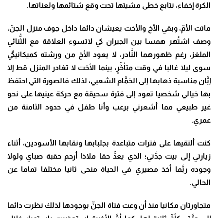
الكرة إخفاء، نتابع خطى مشيتها تحت وقع شتائمها ولعناتها.
ماتت الأمّ، وبقي الأخ والأخت يعيشان دائما داخل جوف منزل الجنّ،
وصف اشتُهر همسا بين الجيران كي لاتسوء العلاقة مع الثُّنائي
الملغز، رغم ظهورهما النَّادر، لا يعود الأخ من ورشته كميكانيكيّ
سوى ليلا غالبا في وقت متأخِّرٍ، بينما الأخت لا تغادر المنزل قط إلا
إبَّان مناسبة ذهابها إلى الحَمَّام الشعبي، لذلك فالصورة التي احتفظ
بها خيالي شخصيا تعود إلى فترة سحيقة مع حركة عينيها على نحو
غير طبيعي مما أشعرني برعب وأنا طفل في حدود الثامنة من
عمري.
كنت ألتقيها على فترات متباعدة بجلبابها ونقابها الأسودين، أثناء
زيارتي إلى بيت جدَّتي؛ الذي يعدُّ حقا ملاذا أرحم حقبة صباي ولولا
وجوده ربَّما أخذ مصيري في الحياة منحى ثانيا مختلفا تماما عن
الحالي.
متجاورتان مكانيا منذ أن وعت فتاة الجنِّ بوجودها لذلك نظرت دائما