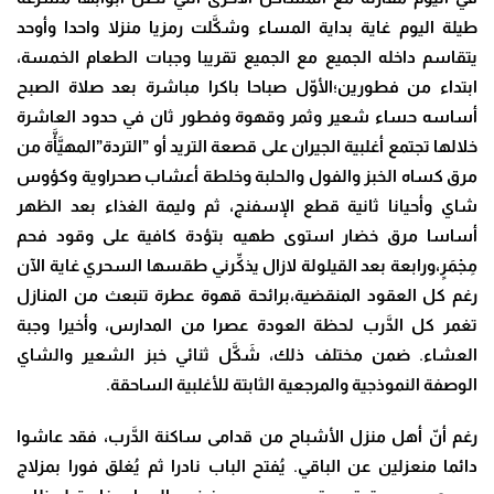
طيلة اليوم غاية بداية المساء وشكَّلت رمزيا منزلا واحدا وأوحد
يتقاسم داخله الجميع مع الجميع تقريبا وجبات الطعام الخمسة،
ابتداء من فطورين؛الأوّل صباحا باكرا مباشرة بعد صلاة الصبح
أساسه حساء شعير وثمر وقهوة وفطور ثان في حدود العاشرة
خلالها تجتمع أغلبية الجيران على قصعة التريد أو ”التردة”المهيَّأَّة من
مرق كساه الخبز والفول والحلبة وخلطة أعشاب صحراوية وكؤوس
شاي وأحيانا ثانية قطع الإسفنج، ثم وليمة الغذاء بعد الظهر
أساسا مرق خضار استوى طهيه بتؤدة كافية على وقود فحم
مِجْمَرٍ،ورابعة بعد القيلولة لازال يذكِّرني طقسها السحري غاية الآن
رغم كل العقود المنقضية،برائحة قهوة عطرة تنبعث من المنازل
تغمر كل الدَّرب لحظة العودة عصرا من المدارس، وأخيرا وجبة
العشاء. ضمن مختلف ذلك، شَكَّل ثنائي خبز الشعير والشاي
الوصفة النموذجية والمرجعية الثابتة للأغلبية الساحقة.
رغم أنّ أهل منزل الأشباح من قدامى ساكنة الدَّرب، فقد عاشوا
دائما منعزلين عن الباقي. يُفتح الباب نادرا ثم يُغلق فورا بمزلاج