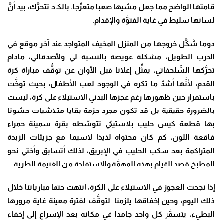
قامتها الواضح مما جعل مشيها صعبا متعرِّجا. بالكاد تتحرَّك، بيد أنَّ
لسانها سليط في غاية الفتوَّة والإقدام.
دوما شَكَّل خروجها من المنزل المخيف المتواجد عند آخر موقع في
الدرب الطويل، مشكلة عويصة بالنسبة لي ولأصدقائي، مادام
تحرُّكها السُّلحفاتي، يمثِّل إعلانا قبل الأوان عن توقُّف مباراة كرة
القدم، لأنَّها أشدّ ما تكره في الوجود لعب الأطفال، بحيث توخَّت
باستمرار حين ظهورها رغم عجزها البدني الاستيلاء على كرة، ليست
بالضرورة حقيقية بل قد تكون مجرد حزمة بقايا متلاشيات حشونا
بها قطعة كيس حليب بلاستيكي تتوسّطه بقرة سمينة حمراء
فاقعة اللون، كم كان محتواه لذيذا لاسيما مع جزيئات الزبدة
المتراكمة بعد سكب الحليب في الإبريق، لذلك أتسابق وأختي نحو
المطبخ قصد القيام بهذه المهمَّة والاستفادة من الغنيمة الطرية.
إذا نجحت العجوز في الاستيلاء على الكرة، انتهت حتما مبارياتنا خلال
ذلك اليوم، وحين إخفاقها يلزمنا التوقُّف لفترة معينة غاية مرورها
البطيء، يتسمَّر كل واحد جامدا في مكانه بعد الإسراع إلى إخفاء