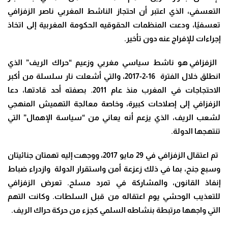
التعسفي، الذي اعتبر أن احتجاز الناشط المغربي ناصر الزفزافي
تعسفيًا، ودعت المنظمات الحقوقيه الحكومة المغربية إلى اتخاذ
إجراءات للإفراج عنه دون تأخير.
الزفزافي هو ناشط سياسي مغربي وزعيم “حراك الريف” الذي
انطلق خلال الفترة 16-2-2017
، والتي أشعلت نار سلسلة من أكبر
الاحتجاجات في المغرب منذ عام 2011. بصفته أحد قادتها، دعا
الزفزافي إلى إصلاحات كبيرة، وخاصة معالجة التهميش المنهجي
لشعب الريف، الذي يزعم أنه يعاني من “سياسة الإهمال” التي
تنتهجها الدولة.
تم اعتقال الزفزافي في 29 مايو 2017، ووجهت إليه تهمتان جنائيتان
وسبع جنح، بما في ذلك زعزعة أمن واستقرار الدولة وازدراء ضباط
إنفاذ القانون، والمشاركة في تمرد مسلح. تعرض الزفزافي
للتعذيب الوحشي يوم اعتقاله من قبل السلطات. وكانت التهم
التي واجهها مرتبطة بنشاطه السلمي كجزء من حركة حراك الريف.