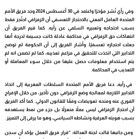
وفي رأي نُشر مؤخرًا واعتمد في 30 أغسطس 2024 وجد فريق الأمم
المتحدة العامل المعني بالاحتجاز التعسفي أن الزفزافي احتُجز فقط
بسبب احتجاجه وتعبيره السلمي عن رأيه. كما قيم الفريق أن
انتهاكات حق الزفزافي في محاكمة عادلة كانت جسيمة لدرجة أنها
جعلت احتجازه تعسفيًا. وأشار الفريق إلى أن الحكومة لم توضح
التدابير التي اتخذت للتحقيق في مزاعم تعذيبه، كما لم تضمن انه لم
يتم استخدام معلومات حصل عليها من خلال سوء المعاملة أو
التعذيب في المحاكمة.
في رأيه، دعا فريق الأمم المتحدة السلطات المغربية إلى اتخاذ
التدابير اللازمة لمعالجة وضع الزفزافي دون تأخير، من خلال الإفراج
الفوري عنه ومنحه تعويضات وفقًا للقانون الدولي. كما أكد الفريق
أن احتجاز الزفزافي ليس عملاً منعزلاً بل جزء من نمط يستهدفه
بسبب هويته العرقية ونشاطه السياسي، وهو ما يرقى إلى التمييز.
ومن جانبها قالت لجنة العدالة: “قرار فريق العمل يؤكد أن سجن