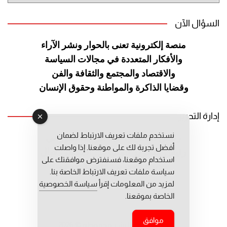
السؤال الآن
منصة إلكترونية تعنى بالحوار ونشر
الآراء
والأفكار المتعددة في مجالات
السياسة
والاقتصاد والمجتمع والثقافة
والفن
وقضايا الذاكرة والمواطنة
وحقوق الإنسان
إدارة التحرير
نستخدم ملفات تعريف الارتباط لضمان
رئيس التحرير: عبد الرحيم التوراني
أفضل تجربة لك على موقعنا. إذا واصلت
رئيس التحرير المساعد: المعطي قبال
استخدام موقعنا، فسنفترض موافقتك على
مديرة التحرير: فاطمة حوحو
سياسة ملفات تعريف الارتباط الخاصة بنا.
لمزيد من المعلومات إقرأ
سياسة الخصوصية
الخاصة بموقعنا.
موافق
جميع حقوق النشر محفوظة © 2026