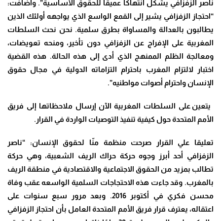
ناصر الزفزافي يشكل انتهاكًا عميقًا للحقوق الأساسية”. وأضافت:
“احتجاز الزفزافي يشير إلى القمع الواسع الذي يواجهه أولئك الذين
يطالبون بالعدالة والمساواة بطرق سلمية. نحن نحث السلطات
المغربية على الإفراج عن الزفزافي دون تأخير، ومنحه تعويضات،
ومعالجة الظلم الممنهج الذي أدى إلى هذه الحالة. هذه القضية
اختبار لالتزام المغرب باحترام التزاماته الدولية في مجال حقوق
الإنسان واحترام أصوات مواطنيه”.
يتعين على السلطات المغربية الآن إرسال ملاحظاتها إلى فريق
الأمم المتحدة حول كيفية تنفيذ التوصيات الواردة في القرار.
تعليقا علي القرار صرحت منظمة منّا لحقوق الإنسان: “ناصر
الزفزافي أحد أبرز وجوه حركة حراك الريف الشعبية، وهي حركة
تطالب بمزيد من الحقوق الاجتماعية والاقتصادية في منطقة الريف
بالمغرب. وقد جاءت هذه الاحتجاجات السلمية الواسعه عقب وفاة
محسن فكري في أكتوبر 2016. وبعد مرور سبع سنوات على
اعتقاله، يعترف قرار فريق الأمم المتحدة العامل بأن احتجاز الزفزافي