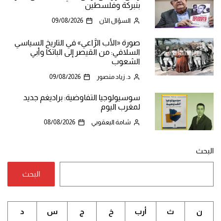
بنبركة وفلسطين
السؤال الآن
09/08/2026
صورة «الأب الرَّاعي» في التاريخ السياسي
السلافي: من القيصر إلى الباتكا وأبي
الشعوب
د. زياد منصور
09/08/2026
سوسيولوجيا التفاوضية: براديغم جديد
لمغرب اليوم
شامة اليعقوبي
08/08/2026
البحث
البحث
ن
ث
أرب
خ
ج
س
د