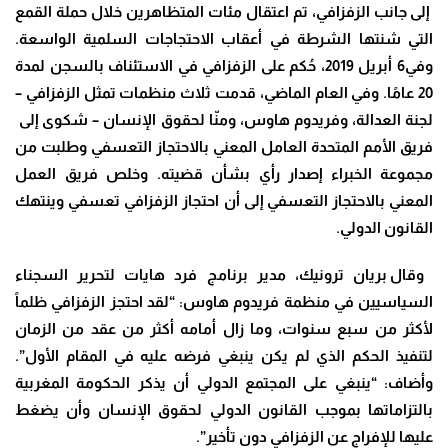
إلى جانب الزفزافي، تم اعتقال مئات المتظاهرين خلال حملة القمع
التي شنتها الشرطة في أعقاب الاحتجاجات السلمية الواسعة.
وفي6 أبريل 2019، حُكم على الزفزافي في الاستئناف بالسجن لمدة
20 عامًا. وفي العام الماضي، قدمت ثلاث منظمات تمثل الزفزافي –
لجنة العدالة، وفريدوم هاوس، ومنّا لحقوق الإنسان – شكوى إلى
فريق الأمم المتحدة العامل المعني بالاحتجاز التعسفي وطلبت من
مجموعة الخبراء إصدار رأي بشأن قضيته. وخلص فريق العمل
المعني بالاحتجاز التعسفي إلى أن احتجاز الزفزافي تعسفي وينتهك
القانون الدولي.
وقال بريان ترونيك، مدير برنامج فرد هايات لتحرير السجناء
السياسيين في منظمة فريدوم هاوس: “لقد احتجز الزفزافي ظلماً
لأكثر من سبع سنوات، وما زال أمامه أكثر من عقد من الزمان
لتنفيذ الحكم الذي لم يكن ينبغي فرضه عليه في المقام الأول”.
وأضاف: “ينبغي على المجتمع الدولي أن يذكر الحكومة المغربية
بالتزاماتها بموجب القانون الدولي لحقوق الإنسان وأن يضغط
عليها للإفراج عن الزفزافي دون تأخير”.