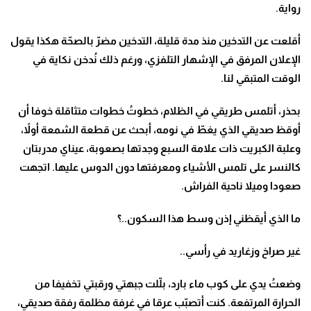
رواية.
أقلعت عن التدخين منذ مدة قليلة، التدخين مضرّ بالصحّة هكذا يقول
الإعلان المرفق في الإشهار التلفزي، ورغم ذلك نُدخن نكاية في
الوقت المتبقي لنا.
بحذر، أتلمس طريقي في الظلام، خطوتُ خطوات متثاقلة خوفا أن
أوقظ صديقي الذي يغطّ في نومه، أبحث عن قطعة الشمعة أولاً،
وعلبة الكبريت ذات علامة السبع وجدتها بصعوبة، عيناي مدربتان
كالنسر على تلمس الأشياء ومعرفتها دون الدوس عليها. اتجهت
صعودا وميلا ناحية الفراش.
ما الذي أيقظني إذن وسط هذا السكون..؟
غير صراخ وزغاريد في رأسي..
وضعتُ يدي على كوب ماء بارد، بلّلت جبهتي ورقبتي تخفيفا من
الحرارة المرتفعة. كنت أتصبّب عرقا في غرفة مظلمة رفقة صديقي،