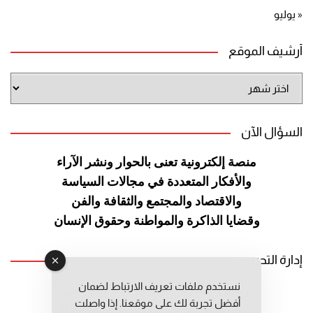
« يوليو
أرشيف الموقع
أرشيف
الموقع
السؤال الآن
منصة إلكترونية تعنى بالحوار ونشر
الآراء
والأفكار المتعددة في مجالات
السياسة
والاقتصاد والمجتمع والثقافة
والفن
وقضايا الذاكرة والمواطنة
وحقوق الإنسان
إدارة التحرير
نستخدم ملفات تعريف الارتباط لضمان
رئيس التحرير: عبد الرحيم التوراني
أفضل تجربة لك على موقعنا. إذا واصلت
رئيس التحرير المساعد: المعطي قبال