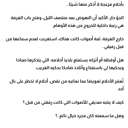
بأحلام مزعجة لا أذكر منها شيئا..
الجوّ حار، الأكيد أن النهوض بعد منتصف الليل، وفتح باب الغرفة
هي رغبة داخلية للخروج من هذه الأوهام.
خارج الغرفة، ثمة أصوات كانت هناك، استغربت لعدم سماعها من
قبل رفيقي..
هل أوقظه أم أتركه يستمتع بلذيذ أحلامه، التي يتذكرها صباحا
ويحكيها لي باستمتاع وأتلذذ ضاحكا بحكيه الغريب.
تُعتبر الأحلام تعويضا عما نعانيه من نقص، أحلام لا تخطر على بال
أحد.
كيف لا ينتبه صديقي للأصوات التي كانت رفقتي من قبل ؟
وهل ما سمعته كان مجرد خيال نائم..؟