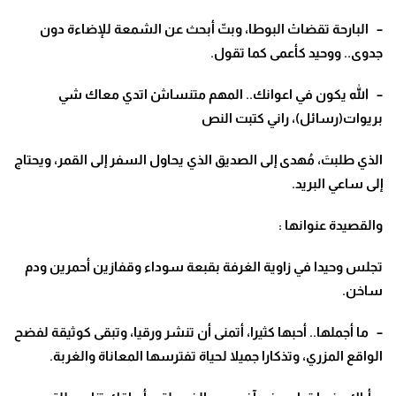
– البارحة تقضاتْ البوطا، وبتّ أبحث عن الشمعة للإضاءة دون
جدوى.. ووحيد كأعمى كما تقول.
– الله يكون في اعوانك.. المهم متنساشْ اتدي معاك شي
بريوات(رسائل)، راني كتبت النص
الذي طلبتَ، مُهدى إلى الصديق الذي يحاول السفر إلى القمر، ويحتاج
إلى ساعي البريد.
والقصيدة عنوانها :
تجلس وحيدا في زاوية الغرفة بقبعة سوداء وقفازين أحمرين ودم
ساخن.
– ما أجملها.. أحبها كثيرا، أتمنى أن تنشر ورقيا، وتبقى كوثيقة لفضح
الواقع المزري، وتذكارا جميلا لحياة تفترسها المعاناة والغربة.