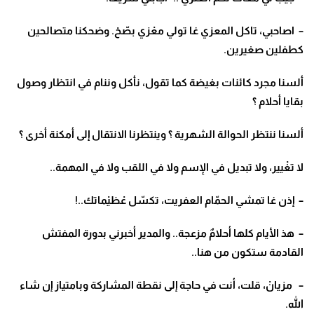
– اصاحبي، تاكل المعزي غا تولي معْزي بصّحْ. وضحكنا متصالحين
كطفلين صغيرين.
ألسنا مجرد كائنات بغيضة كما تقول، نأكل وننام في انتظار وصول
بقايا أحلام ؟
ألسنا ننتظر الحوالة الشهرية ؟ وينتظرنا الانتقال إلى أمكنة أخرى ؟
لا تغْيير، ولا تبديل في الإسم ولا في اللقب ولا في المهمة..
– إذن غا تمشي الحمّام العفريت، تكسّل عْظيْماتك..!
– هذ الأيام كلها أحلامٌ مزعجة.. والمدير أخبرني بدورة المفتش
القادمة ستكون من هنا..
– مزيانْ، قلت، أنت في حاجة إلى نقطة المشاركة وبامتياز إن شاء
الله.