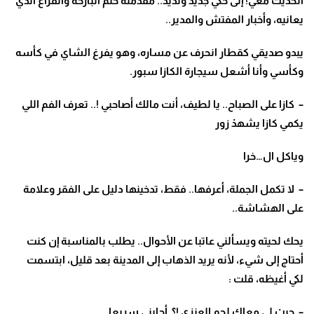
الحديث معي؛ إلى حكي جديد ولذيذ.. مقدمته حلم البارحة والفراغ الذي
يعانيه، وأخبار المفتش والمدير..
يبدو صديقي كقطار انحرف عن مساره، وهو يفرغ الشاي في كأسه
وكأسي وأنا أشعل سيجارة الكازا سبور.
– كازا على الصباح.. يا لطيف، أنت مالك أصاحبي !.. تعرف الفم اللي
يكمي كازا يشهدْ زور
وياكل ال…خرا
– لا تكمل الجملة، أعرفها.. فقط، تدخينها دليل على الفقر وعلامة
على الهشاشة..
يحك لحيته ويسألني عاتبا عن الأحوال.. يطلب بالمناسبة إن كنت
أحتاج إلى شيء، لأنه يريد الذهاب إلى المدينة بعد قليل، ابتسمت
لكي أغيظه، قلت :
– جيبْ لي معاك لحم العنزي !؟ أجابني سريعا.