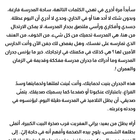
سأبدأ مرة أخرى في تهجي الكلمات التائهة، ساحة المدرسة فارغة،
وبدون شك لا أحد هنا أو في الخارج، وحدي لا أدري أن اليوم عطلة.
جسدي وأفكاري ورأسي ملتصق بجدار المدرسة، لا يمكن الارتحال
من هنا، هي المدرسة تحميك من كل شيء، من الخوف، من العنف
الذي تمارسه على نفسك. وهل يغمض لك جفن الآن وأنت الحارس
الأمين لها ؟ هي كذلك في مكمنك في ارتجاجك. خير ما يؤنس جدران
المدرسة وما أدراك ما جدران مدرسة مفككة وقديمة في الزمان
والعمران !.
هذه الجدران بنيت لحمايتك، وأنت عُينتَ لملئها ولحمايتها وسدّ
الفراغ، باعتبارك عنكبوتا أو ضفدعا كما يسميك صديقك. يتمنّى
صديقي، أن يظل التلاميذ في المدرسة طيلة اليوم، ليؤنسوه في
وحدته وغربته..
أراه يطلّ من بعيد؛ يراني العفريت قرب صخرة البيت الكبيرة، أتملى
بطلعة الشمس، يلوح بيده الضخمة وأفهم أنه في حاجة إليّ.. إلى