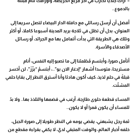
– أراك جنديا تحارب في آخر مربع الخريطة، وأوراقك تنام مبللة
بالدموع..
أفضل أن أرسلَ رسائلي مع حافلة الدار البيضاء لتصل سريعا إلى
العنوان، بدل أن تظل في ثلاجة بريد المدينة أسبوعا كاملا، أو أكثر
وتلك هي الطريقة التي بدأت أتعامل بها مع الجرائد، أو رسائل
الأصدقاء والأسرة.
أتأمل صورا، وأبتسم مُطْمئنا إلى ما تصبو إليه النفس، أنام
مستريحا، متوسدا أشعار “إدغار الان بو”..، أبتسمُ “بزّزْ”، لن أخسر
قبلةً في حلم لذيذ، كيف أكون هادئا وأنا أسترق النظر إلى بقايا حلمي
المشتّت.
المساء قطعة حلوى طازجة، أرغب في قضمها والتلذذ بها.. ولا بدّ
للمساء أن يكون قمرا أو لا يكون..
ثمة رجل يشبهني، يقضي يومه في النظر طويلا إلى صورة الجبل،
خلفه أخبار العالم، والوقت المتبقي لديّ، لا يكفي بقراءة مقطع من