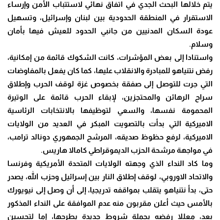
يتم خلالها البحث الجدي في اتفاق نهائي لاستتباب الأمن وإرساء
الاستقرار في المنطقة الحدودية بين لبنان وإسرائيل، وتسهيل
عودة السكان المدنيين من جانبي الحدود للعيش فيها بأمان
وسلام.
واستنادا إلى بعض المؤشرات، كانت الشكوك قائمة من إمكانية،
رفض نتنياهو للمبادرة والانقلاب عليها، كما كان يفعل بالمفاوضات
التي جرت للتوصل إلى صفقة بخصوص غزة لوقف الحرب وإطلاق
سراح الرهائن والمحتجزين، لإبقاء الحرب قائمة على الوتيرة
المحمومة نفسها، والسعي لتوظيفها بالانتخابات الرئاسية
الاميركية التي بدأت بالتصويت المبكر في العديد من الولايات
الاميركية، لرفع حظوظ صديقه، المرشح الجمهوري دونالد ترامب،
في مواجهة مرشحة الحزب الديموقراطي كامالا هاريس.
وما كاد النداء الذي وجهته الولايات المتحدة الأمريكية وفرنسا
والاتحاد الاوروبي، لوقف إطلاق النار بين إسرائيل وحزب الله، يصدر
حتى، بدأ نتنياهو يتقلب بمواقفه تدريجيا، إلى أن وصل إلى نيويورك
بالأمس حيث أعلن مقربون منه عدم الموافقة على النداء المذكور
بعد، معللا رفضه بجملة شروط جديدة يطرحها، إما لتحسين