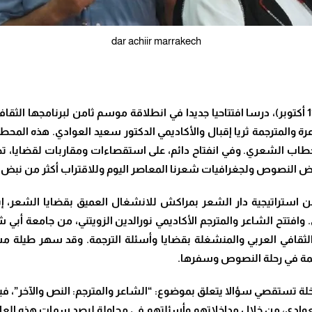
dar achiir marrakech
نظمت دار الشعر بمراكش، يوم الجمعة الماضية (11 أكتوبر)، درسا افتتاحيا جديدا في انطلاقة موسم 
عرة والمترجمة ثريا إقبال والأكاديمي الدكتور سعيد العوادي. هذه المح
طاب الشعري. وفي انفتاح دائم، على استقصاءات ومقاربات لقضايا، تح
بض النصوص ولجغرافيات شعرنا المعاصر اليوم وللاقتراب أكثر من نبض أ
 استراتيجية دار الشعر بمراكش للانشغال العميق بقضايا الشعر، إبد
تح الشاعر والمترجم الأكاديمي نورالدين الزويتني، من جامعة أبي شعيب
لثقافي العربي والمنشغلة بقضايا وأسئلة الترجمة. وقد سهر طيلة مسا
رجمة في رحلة النصوص وسفرها.
مداخلة تستقصي سؤالا يتعلق بموضوع: “الشاعر والمترجم: النص والآخر”،
 العوادي، من خلال مداخلاتهم وأسئلتهم في محاولة لرصد سمات هذه العلا