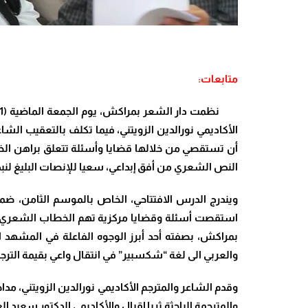
متابعات:
الأكاديمي نورالدين الزويتني، فيما تكلف بالتعقيب الشا
أن تستقصي من خلالها قضايا وأسئلة تتعلق براهن الخ
النص الشعري من أفق إبداعي، سعيا للإنصات البليغ لن
ويندرج الدرس الافتتاحي، الخاص بالموسم الثامن، ضمن
استقصت أسئلة وقضايا مركزية تهم الخطاب الشعري. وافت
بمراكش، بصفته أحد أبرز الوجوه الفاعلة في المشهد ا
والعربي الى لغة “شكسبير” في انتقال واعي بقيمة الت
وقدم الشاعر والمترجم الأكاديمي نورالدين الزويتني، 
والمترجمة الباحثة ثريا إقبال والأكاديمي الدكتور سعيد