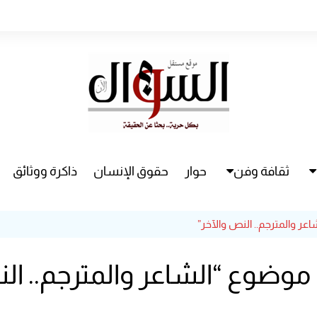
ثقافة وفن
حوار
حقوق الإنسان
ذاكرة ووثائق
راء
سينما
اعر والمترجم.. النص والآخر”
مسرح
 موضوع “الشاعر والمترجم.. ال