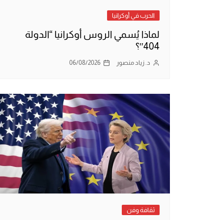
الحرب في أوكرانيا
لماذا يُسمي الروس أوكرانيا “الدولة
404″؟
د. زياد منصور
06/08/2026
ثقافة وفن