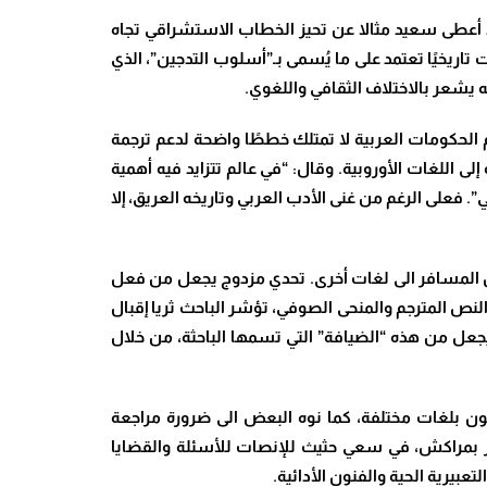
بية عبر الثقافات، وقد أعطى سعيد مثالا عن تحيز الخطاب الاستشراقي تجاه
تاريخيًا تعتمد على ما يُسمى بـ”أسلوب التدجين”، الذي
له يشعر بالاختلاف الثقافي واللغوي.
م الحكومات العربية لا تمتلك خططًا واضحة لدعم ترجمة
إلى اللغات الأوروبية. وقال: “في عالم تتزايد فيه أهمية
 فعلى الرغم من غنى الأدب العربي وتاريخه العريق، إلا
النص المسافر الى لغات أخرى. تحدي مزدوج يجعل من فعل
النص المترجم والمنحى الصوفي، تؤشر الباحث ثريا إقبال
 يجعل من هذه “الضيافة” التي تسمها الباحثة، من خلال
عون بلغات مختلفة، كما نوه البعض الى ضرورة مراجعة
عر بمراكش، في سعي حثيث للإنصات للأسئلة والقضايا
بيرية الحية والفنون الأدائية.