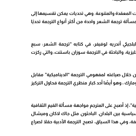
يات المعقدة والمتنوعة. وهي تحديات يمكن تقسيمها إلى
مسألة ترجمة الشعر واحدة من أكثر أنواع الترجمة تحديًا
بلجيكي أندريه لوفيفر، في كتابه “ترجمة الشعر: سبع
زية، والباحثة في الترجمة سوزان باستنت، والتي ركزت
من خلال صياغته لمفهومي الترجمة “الديناميكية” مقابل
مارك ، وهو أيضًا أحد كبار منظري الترجمة فحاول التركيز
”، إذ أصبح على المترجم مواجهة مسألة القيم الثقافية
لسياسية بين البلدان. الباحثون مثل جاك لاكان وميشال
ة، وفي هذا السياق، تصبح الترجمة الأدبية حقلا لصراع