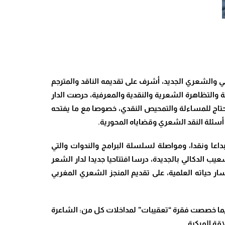
ثامن لبرنامجها الثقافي والشعري الجديد، أشرف على تقديمه الناقد والمترجم
طة والتظاهرة الشعرية والنقدية والمعرفية، حرصت الدار
تاج للمساءلة والتمحيص النقدي، خصوصا مع ما يفتحه
سئلة النقد الشعري وقضاياه المحورية.
اعا ونقدا، ومواصلة لسلسلة البرامج والندوات والتي
 الدكالي بالجديدة، درسا افتتاحيا جديدا لدار الشعر
ر حياته العلمية، على تقديم المنجز الشعري المغربي
 فيما خصصت فقرة “تعقيبات” لمداخلات كل من: الشاعرة
قة المركبة.