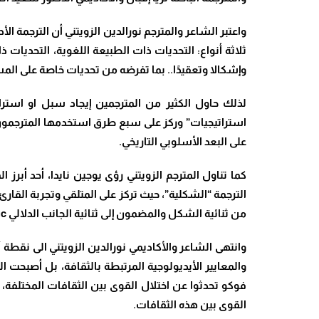
واعتبر الشاعر والمترجم نورالدين الزويتني أن الترجمة
ثلاثة أنواع: التحديات ذات الطبيعة اللغوية، التحديات ذ
وإشكالا وتعقيدًا.. بما تفرضه من تحديات خاصة على المست
لذلك حاول الكثير من المترجمين إيجاد سبل او استرات
استراتيجيات” وركز على سبع طرق استخدمها المترجمون ف
على البعد الأسلوبي التاريخي.
كما تناول المترجم الزويتني رؤى يوجين نايدا، أحد أبر
الترجمة “الشكلية”، حيث تركز على المتلقي وتجربة القارئ 
من ثنائية الشكل والمضمون إلى ثنائية الجانب الدلالي semantic مقابل الجانب التواصلي communicative.
وانتهى الشاعر والأكاديمي نورالدين الزويتني الى نقطة
والمعايير الأيديولوجية المرتبطة بالثقافة، بل أصبحت 
فوكو تحدثوا عن اختلال القوى بين الثقافات المختلفة، 
القوى بين هذه الثقافات.