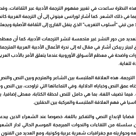
د نشر كتاب إدوارد سعيد “الاستشراق” عام 1978، هذه النظرة ساعدت في تغيير مفهوم الترجمة الأد
ما في ذلك الشعر. كما أشار لورانس فينوتي إلى أن الترجمة الغربية كانت 
اً من تبني “أسلوب التغريب” الذي ينقل القارئ إلى الثقافة الأصلية ويجع
، العديد من دور النشر غير متحمسة لنشر الترجمات الأدبية، كما أن معظ
يتر ريبكن أشار في مقال له إلى ندرة الأعمال الأدبية العربية المترجمة 
ت واضحة في معظم الأسواق الأوروبية عندما يتعلق الأمر بالأدب العربي”.
ة للغاية.
ة في الترجمة، هذه العلاقة الملتبسة بين الشاعر والمترجم وبين النص و
اه عمق النص وخباياه الدلالية. وفي التماعاتها التي تراوحت، بين النص و
ته. فيما تضيف اللغة، بما هي حامل للنص لحظة الكتابة، معطى إضافيا،
يا في فهم العلاقة الملتبسة والمركبة بين الحقلين.
قضايا الإبداع النصي والتفكير باللغة، خصوصا عند الشعراء الذين يبد
ضمن سلسلة من اللقاءات والندوات المبرمجة الموسم الحالي لدار الش
وحواريته مع جغرافيات شعرية عربية وكونية، ومع العديد من الفنون التع