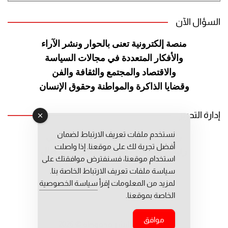
السؤال الآن
منصة إلكترونية تعنى بالحوار ونشر
الآراء
والأفكار المتعددة في مجالات
السياسة
والاقتصاد والمجتمع والثقافة
والفن
وقضايا الذاكرة والمواطنة
وحقوق الإنسان
إدارة التحرير
نستخدم ملفات تعريف الارتباط لضمان
رئيس التحرير: عبد الرحيم التوراني
أفضل تجربة لك على موقعنا. إذا واصلت
رئيس التحرير المساعد: المعطي قبال
استخدام موقعنا، فسنفترض موافقتك على
مديرة التحرير: فاطمة حوحو
سياسة ملفات تعريف الارتباط الخاصة بنا.
لمزيد من المعلومات إقرأ
سياسة الخصوصية
الخاصة بموقعنا.
موافق
جميع حقوق النشر محفوظة © 2026