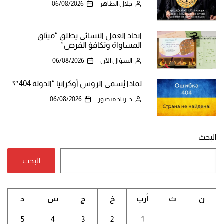
جلال الطاهر
06/08/2026
اتحاد العمل النسائي يطلق “ميثاق
المساواة وتكافؤ الفرص”
السؤال الآن
06/08/2026
لماذا يُسمي الروس أوكرانيا “الدولة 404″؟
د. زياد منصور
06/08/2026
البحث
البحث
ن
ث
أرب
خ
ج
س
د
5
4
3
2
1