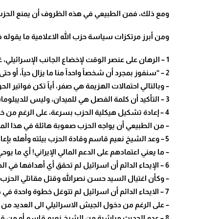
ومع ذلك، فمن الطبيعي في هذه الظروف أن يمنع الحزب 
ومن أبرز مرتكزات سياسة حزب الله الاعلامية ما يقوله في 
1 – الرهان على عنصر الوقت لإخضاع الجانب الإسرائيلي، غير القادر بنظر الحزب على الاستمرار في الحرب من دون سقف زمني.
2 – “سنفوز بمجرد أن شخصاً واحداً منا ما يزال حياً، أو حتى ولو متنا ومات أهلنا جميعاً”!
– وبالتالي احتمالات الهزيمة هي صفر، أياً تكن فواتير الح
3 – التأكيد أن كلمة الفصل هي للميدان، وليس للديبلوماسية.
4 – إعادة تشكيل هيكلية الحزب بسرعة، على الرغم من خسارة كل القادة وخسارة 4.000 مقاتل في البايجرز واللاسلكي!
– من الطبيعي أن يواجه الحزب صعوبة هائلة في هذا ال
5 – وعد الشيخ نعيم قاسم وقادة الحزب بيئته وأهله بإعادة بناء ما تهدم أفضل مما كان.
– ما يعني اعتمادهم على الدعم المالي الإيراني! أي ما يوح
6 – الإيحاء الدائم أن اسرائيل لم تحقق أي أهدافها في الحرب بعد.
– وكأن اغتيال السيد حسن نصرالله وقتل مقاتلي الحزب و
7 – الايحاء الدائم أن اسرائيل لم تتوغل خطوة واحدة في داخل الأراضي اللبنانية.
– على الرغم من دخول الجيش الاسرائيلي الى العديد من ا
8 – عدم الحديث مباشرة من الشيخ نعيم قاسم أو من قادة الحزب الآخرين عن الموافقة على تنفيذ القرار 1701، على الرغم من تفويض الرئيس نبيه بري للتفاوض باسم الحزب.