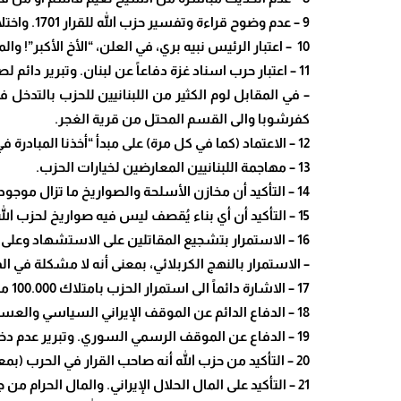
9 – عدم وضوح قراءة وتفسير حزب الله للقرار 1701. واختلاف هذه القراءة مع القراءات الأخرى له.
10 – اعتبار الرئيس نبيه بري، في العلن، “الأخ الأكبر”! والمفاوض باسم الحزب مع الجهات الدولية.
11 – اعتبار حرب اسناد غزة دفاعاً عن لبنان. وتبرير دائم لصحتها.
– في المقابل لوم الكثير من اللبنانيين للحزب بالتدخل في
كفرشوبا والى القسم المحتل من قرية الغجر.
12 – الاعتماد (كما في كل مرة) على مبدأ “أخذنا المبادرة في الحرب لأن العدو كان سيهاجم لبنان لاحقاً”!
13 – مهاجمة اللبنانيين المعارضين لخيارات الحزب.
14 – التأكيد أن مخازن الأسلحة والصواريخ ما تزال موجودة. وأن مخزونها لم يتأثر بالقصف الاسرائيلي.
15 – التأكيد أن أي بناء يُقصف ليس فيه صواريخ لحزب الله. ولا يسكنه عسكريون أو قادة من الحزب.
16 – الاستمرار بتشجيع المقاتلين على الاستشهاد وعلى قدسية الاستشهاد.
– الاستمرار بالنهج الكربلائي، بمعنى أنه لا مشكلة في الم
17 – الاشارة دائماً الى استمرار الحزب بامتلاك 100.000 مقاتل وأكثر من 150.000 صاروخ.
18 – الدفاع الدائم عن الموقف الإيراني السياسي والعسكري. وتبرير عدم دخوله الحرب.
19 – الدفاع عن الموقف الرسمي السوري. وتبرير عدم دخوله الحرب.
20 – التأكيد من حزب الله أنه صاحب القرار في الحرب (بمعنى أنه لا يتلقى أوامره من إيران)!
21 – التأكيد على المال الحلال الإيراني. والمال الحرام من جهات أخرى.