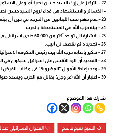
22 – التركيز على إرث السيد حسن نصرالله. وعلى الاستمرار في نهجه وخططه.
– الخسائر والاستشهاد هي فداء لروح السيد حسن نصر
23 – عدم فهم تعب اللبنانيين من الحرب، في حين أن بيئة الحزب هي التي تدفع الفاتورة الأغلى.
24 – بيئة حزب الله هي المستهدفة بالحرب.
25 – الاشارة الى تواجد أكثر من 60.000 جندي اسرائيلي في مواجهة لبنان، مقابل 100.000 مقاتل من حزب الله.
26 – تهديد دائم بقصف تل أبيب.
27 – تذكير بإصابة حزب الله بيت رئيس الحكومة الاسرائيلية بنيامين نتانياهو، وقاعدة بنيامينا.
28 – التهديد أن الرد الأقسى على اسرائيل سيكون في المستقبل! وأن استعمال الصواريخ الكبرى سيكون في المستقبل!
29 – وعد بإعادة الأموال “المضروبة” في مكاتب القرض الحسن.
30 – اعتبار أن الله (عز وجل) يقاتل مع الحزب ويسدد صواريخه.
شارك هذا الموضوع
الشيخ نعيم قاسم
العدوان الإسرائيلي ضد ل