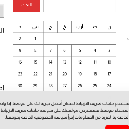
البحث
أر
الم
ن
ث
أرب
خ
ج
س
د
ال
2
1
9
8
7
6
5
4
3
16
15
14
13
12
11
10
23
22
21
20
19
18
17
30
29
28
27
26
25
24
إد
31
ستخدم ملفات تعريف الارتباط لضمان أفضل تجربة لك على موقعنا. إذا وا
أغسطس 2026
ستخدام موقعنا، فسنفترض موافقتك على سياسة ملفات تعريف الارتباط
لخاصة بنا. لمزيد من المعلومات إقرأ
سياسة الخصوصية
الخاصة بموقعنا.
« يوليو