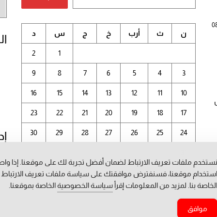
أر
الم
0
ن
ث
أرب
خ
ج
س
د
ال
2
1
9
8
7
6
5
4
3
16
15
14
13
12
11
10
23
22
21
20
19
18
17
30
29
28
27
26
25
24
إد
31
ستخدم ملفات تعريف الارتباط لضمان أفضل تجربة لك على موقعنا. إذا وا
أغسطس 2026
ستخدام موقعنا، فسنفترض موافقتك على سياسة ملفات تعريف الارتباط
لخاصة بنا. لمزيد من المعلومات إقرأ
سياسة الخصوصية
الخاصة بموقعنا.
« يوليو
موافق