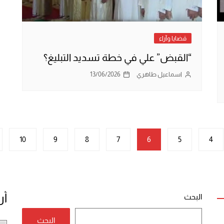
قضايا وآراء
“القبض” علي في خطة تسديد التبليغ؟
اسماعيل طاهري
13/06/2026
10
9
8
7
6
5
4
أر
البحث
البحث