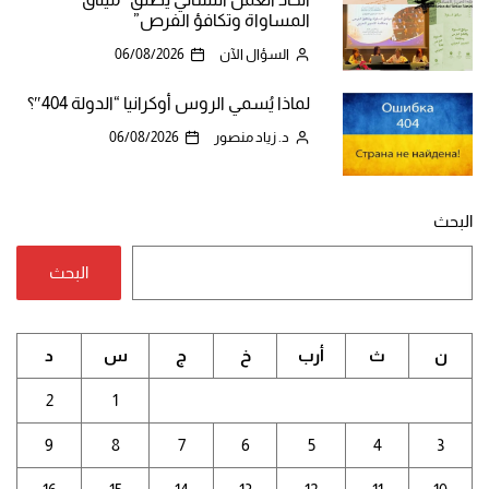
المساواة وتكافؤ الفرص”
السؤال الآن
06/08/2026
لماذا يُسمي الروس أوكرانيا “الدولة 404″؟
د. زياد منصور
06/08/2026
البحث
البحث
ن
ث
أرب
خ
ج
س
د
2
1
9
8
7
6
5
4
3