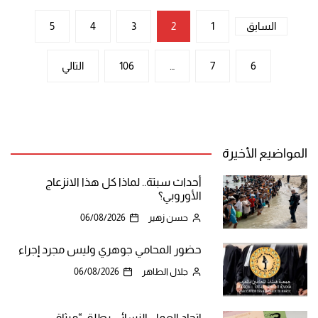
تعدد
السابق
1
2
3
4
5
صفحات
6
7
…
106
التالي
المقالات
المواضيع الأخيرة
أحداث سبتة.. لماذا كل هذا الانزعاج
الأوروبي؟
حسن زهير
06/08/2026
حضور المحامي جوهري وليس مجرد إجراء
جلال الطاهر
06/08/2026
اتحاد العمل النسائي يطلق “ميثاق