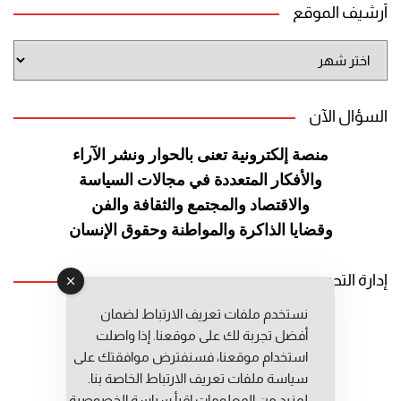
أرشيف الموقع
أرشيف
الموقع
السؤال الآن
منصة إلكترونية تعنى بالحوار ونشر
الآراء
والأفكار المتعددة في مجالات
السياسة
والاقتصاد والمجتمع والثقافة
والفن
وقضايا الذاكرة والمواطنة
وحقوق الإنسان
إدارة التحرير
نستخدم ملفات تعريف الارتباط لضمان
رئيس التحرير: عبد الرحيم التوراني
أفضل تجربة لك على موقعنا. إذا واصلت
رئيس التحرير المساعد: المعطي قبال
استخدام موقعنا، فسنفترض موافقتك على
مديرة التحرير: فاطمة حوحو
سياسة ملفات تعريف الارتباط الخاصة بنا.
لمزيد من المعلومات إقرأ
سياسة الخصوصية