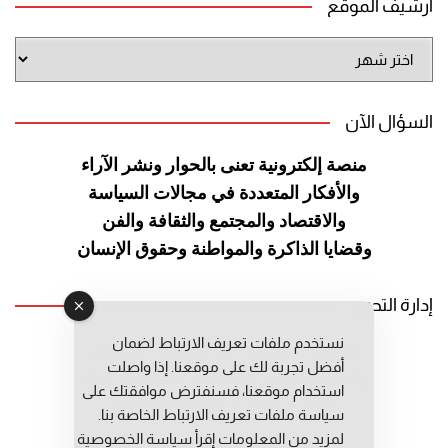
أرشيف الموقع
أرشيف
الموقع
السؤال الآن
منصة إلكترونية تعنى بالحوار ونشر
الآراء
والأفكار المتعددة في مجالات
السياسة
والاقتصاد والمجتمع والثقافة
والفن
وقضايا الذاكرة والمواطنة
وحقوق الإنسان
إدارة التحرير
نستخدم ملفات تعريف الارتباط لضمان
رئيس التحرير: عبد الرحيم التوراني
أفضل تجربة لك على موقعنا. إذا واصلت
رئيس التحرير المساعد: المعطي قبال
استخدام موقعنا، فسنفترض موافقتك على
مديرة التحرير: فاطمة حوحو
سياسة ملفات تعريف الارتباط الخاصة بنا.
لمزيد من المعلومات إقرأ
سياسة الخصوصية