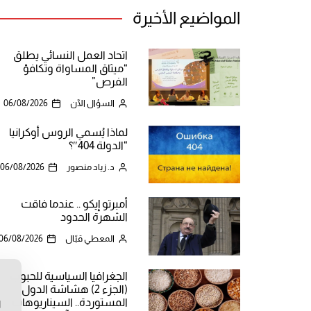
المواضيع الأخيرة
اتحاد العمل النسائي يطلق
“ميثاق المساواة وتكافؤ
الفرص”
السؤال الآن
06/08/2026
لماذا يُسمي الروس أوكرانيا
“الدولة 404″؟
د. زياد منصور
06/08/2026
أمبرتو إيكو .. عندما فاقت
الشهرة الحدود
المعطي قبّال
06/08/2026
الجغرافيا السياسية للحبوب
ن
(الجزء 2) هشاشة الدول
المستوردة.. السيناريوهات
ا