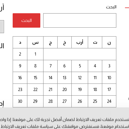
أر
البحث
البحث
أر
الم
ن
ث
أرب
خ
ج
س
د
ال
2
1
9
8
7
6
5
4
3
16
15
14
13
12
11
10
23
22
21
20
19
18
17
30
29
28
27
26
25
24
إد
31
ستخدم ملفات تعريف الارتباط لضمان أفضل تجربة لك على موقعنا. إذا وا
أغسطس 2026
ستخدام موقعنا، فسنفترض موافقتك على سياسة ملفات تعريف الارتباط