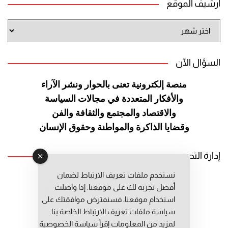
أرشيف الموقع
أرشيف
الموقع
السؤال الآن
منصة إلكترونية تعنى بالحوار ونشر
الآراء
والأفكار المتعددة في مجالات
السياسة
والاقتصاد والمجتمع والثقافة
والفن
وقضايا الذاكرة والمواطنة
وحقوق الإنسان
إدارة التحرير
نستخدم ملفات تعريف الارتباط لضمان
رئيس التحرير: عبد الرحيم التوراني
أفضل تجربة لك على موقعنا. إذا واصلت
رئيس التحرير المساعد: المعطي قبال
استخدام موقعنا، فسنفترض موافقتك على
مديرة التحرير: فاطمة حوحو
سياسة ملفات تعريف الارتباط الخاصة بنا.
لمزيد من المعلومات إقرأ
سياسة الخصوصية