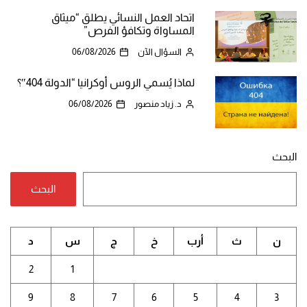
اتحاد العمل النسائي يطلق “ميثاق
المساواة وتكافؤ الفرص”
السؤال الآن
06/08/2026
لماذا يُسمي الروس أوكرانيا “الدولة 404″؟
د. زياد منصور
06/08/2026
البحث
البحث
ن
ث
أرب
خ
ج
س
د
2
1
9
8
7
6
5
4
3