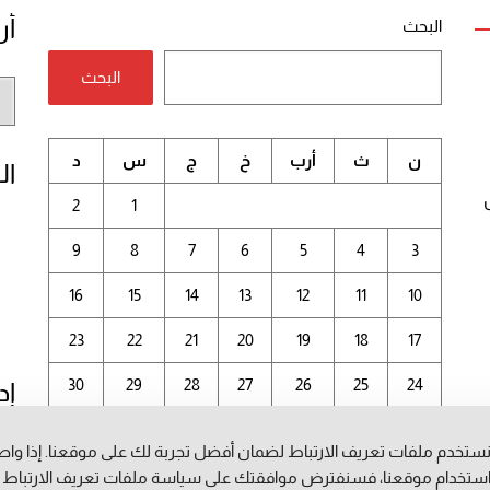
أر
البحث
البحث
أر
الم
ن
ث
أرب
خ
ج
س
د
ال
2
1
9
8
7
6
5
4
3
16
15
14
13
12
11
10
23
22
21
20
19
18
17
30
29
28
27
26
25
24
إد
31
ستخدم ملفات تعريف الارتباط لضمان أفضل تجربة لك على موقعنا. إذا وا
أغسطس 2026
ستخدام موقعنا، فسنفترض موافقتك على سياسة ملفات تعريف الارتباط