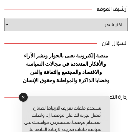
أرشيف الموقع
أرشيف
الموقع
السؤال الآن
منصة إلكترونية تعنى بالحوار ونشر
الآراء
والأفكار المتعددة في مجالات
السياسة
والاقتصاد والمجتمع والثقافة
والفن
وقضايا الذاكرة والمواطنة
وحقوق الإنسان
إدارة التحرير
نستخدم ملفات تعريف الارتباط لضمان
رئيس التحرير: عبد الرحيم التوراني
أفضل تجربة لك على موقعنا. إذا واصلت
رئيس التحرير المساعد: المعطي قبال
استخدام موقعنا، فسنفترض موافقتك على
مديرة التحرير: فاطمة حوحو
سياسة ملفات تعريف الارتباط الخاصة بنا.