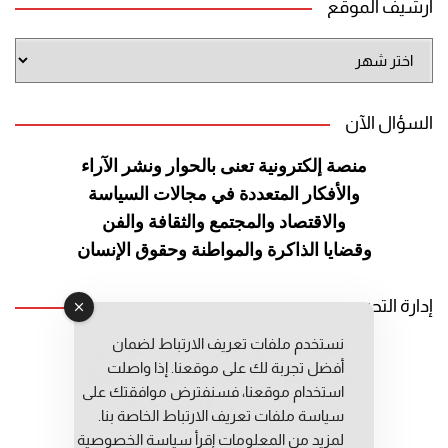
أرشيف الموقع
أرشيف
الموقع
السؤال الآن
منصة إلكترونية تعنى بالحوار ونشر
الآراء
والأفكار المتعددة في مجالات
السياسة
والاقتصاد والمجتمع والثقافة
والفن
وقضايا الذاكرة والمواطنة
وحقوق الإنسان
إدارة التحرير
نستخدم ملفات تعريف الارتباط لضمان
رئيس التحرير: عبد الرحيم التوراني
أفضل تجربة لك على موقعنا. إذا واصلت
رئيس التحرير المساعد: المعطي قبال
استخدام موقعنا، فسنفترض موافقتك على
مديرة التحرير: فاطمة حوحو
سياسة ملفات تعريف الارتباط الخاصة بنا.
لمزيد من المعلومات إقرأ
سياسة الخصوصية