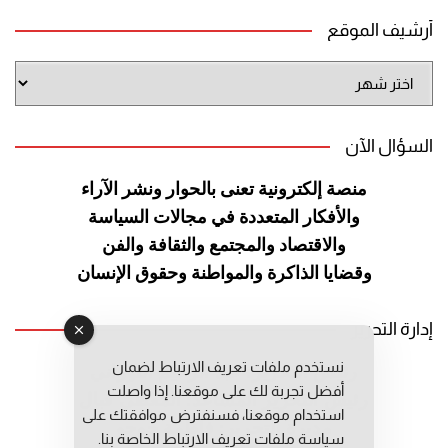
أرشيف الموقع
أرشيف
الموقع
السؤال الآن
منصة إلكترونية تعنى بالحوار ونشر
الآراء
والأفكار المتعددة في مجالات
السياسة
والاقتصاد والمجتمع والثقافة
والفن
وقضايا الذاكرة والمواطنة
وحقوق الإنسان
إدارة التحرير
نستخدم ملفات تعريف الارتباط لضمان
رئيس التحرير: عبد الرحيم التوراني
أفضل تجربة لك على موقعنا. إذا واصلت
رئيس التحرير المساعد: المعطي قبال
استخدام موقعنا، فسنفترض موافقتك على
مديرة التحرير: فاطمة حوحو
سياسة ملفات تعريف الارتباط الخاصة بنا.