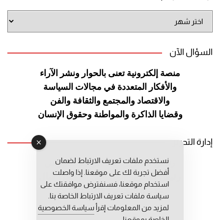
أرشيف
الموقع
السؤال الآن
منصة إلكترونية تعنى بالحوار ونشر
الآراء
والأفكار المتعددة في مجالات
السياسة
والاقتصاد والمجتمع والثقافة
والفن
وقضايا الذاكرة والمواطنة
وحقوق الإنسان
إدارة التحرير
نستخدم ملفات تعريف الارتباط لضمان
رئيس التحرير: عبد الرحيم التوراني
أفضل تجربة لك على موقعنا. إذا واصلت
رئيس التحرير المساعد: المعطي قبال
استخدام موقعنا، فسنفترض موافقتك على
مديرة التحرير: فاطمة حوحو
سياسة ملفات تعريف الارتباط الخاصة بنا.
لمزيد من المعلومات إقرأ
سياسة الخصوصية
الخاصة بموقعنا.