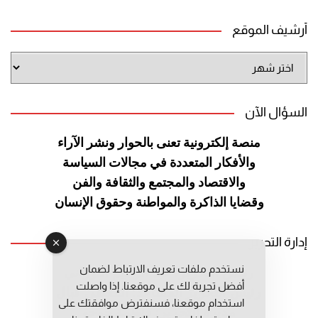
أرشيف الموقع
أرشيف
الموقع
السؤال الآن
منصة إلكترونية تعنى بالحوار ونشر
الآراء
والأفكار المتعددة في مجالات
السياسة
والاقتصاد والمجتمع والثقافة
والفن
وقضايا الذاكرة والمواطنة
وحقوق الإنسان
إدارة التحرير
نستخدم ملفات تعريف الارتباط لضمان
رئيس التحرير: عبد الرحيم التوراني
أفضل تجربة لك على موقعنا. إذا واصلت
رئيس التحرير المساعد: المعطي قبال
استخدام موقعنا، فسنفترض موافقتك على
مديرة التحرير: فاطمة حوحو