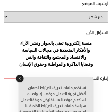
أرشيف الموقع
أرشيف
الموقع
السؤال الآن
منصة إلكترونية تعنى بالحوار ونشر
الآراء
والأفكار المتعددة في مجالات
السياسة
والاقتصاد والمجتمع والثقافة
والفن
وقضايا الذاكرة والمواطنة
وحقوق الإنسان
إدارة التحرير
نستخدم ملفات تعريف الارتباط لضمان
رئيس التحرير: عبد الرحيم التوراني
أفضل تجربة لك على موقعنا. إذا واصلت
رئيس التحرير المساعد: المعطي قبال
استخدام موقعنا، فسنفترض موافقتك على
مديرة التحرير: فاطمة حوحو
سياسة ملفات تعريف الارتباط الخاصة بنا.
لمزيد من المعلومات إقرأ
سياسة الخصوصية