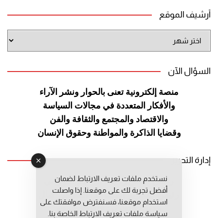
أرشيف الموقع
أرشيف
الموقع
السؤال الآن
منصة إلكترونية تعنى بالحوار ونشر
الآراء
والأفكار المتعددة في مجالات
السياسة
والاقتصاد والمجتمع والثقافة
والفن
وقضايا الذاكرة والمواطنة
وحقوق الإنسان
إدارة التحرير
نستخدم ملفات تعريف الارتباط لضمان
رئيس التحرير: عبد الرحيم التوراني
أفضل تجربة لك على موقعنا. إذا واصلت
رئيس التحرير المساعد: المعطي قبال
استخدام موقعنا، فسنفترض موافقتك على
مديرة التحرير: فاطمة حوحو
سياسة ملفات تعريف الارتباط الخاصة بنا.