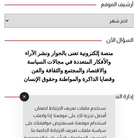
أرشيف الموقع
أرشيف
الموقع
السؤال الآن
منصة إلكترونية تعنى بالحوار ونشر
الآراء
والأفكار المتعددة في مجالات
السياسة
والاقتصاد والمجتمع والثقافة
والفن
وقضايا الذاكرة والمواطنة
وحقوق الإنسان
إدارة التحرير
نستخدم ملفات تعريف الارتباط لضمان
رئيس التحرير: عبد الرحيم التوراني
أفضل تجربة لك على موقعنا. إذا واصلت
رئيس التحرير المساعد: المعطي قبال
استخدام موقعنا، فسنفترض موافقتك على
مديرة التحرير: فاطمة حوحو
سياسة ملفات تعريف الارتباط الخاصة بنا.
لمزيد من المعلومات إقرأ
سياسة الخصوصية