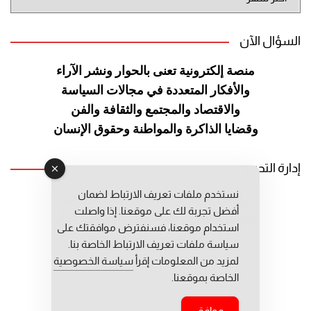
الموقع
السؤال الآن
منصة إلكترونية تعنى بالحوار ونشر
الآراء
والأفكار المتعددة في مجالات
السياسة
والاقتصاد والمجتمع والثقافة
والفن
وقضايا الذاكرة والمواطنة
وحقوق الإنسان
إدارة التحرير
نستخدم ملفات تعريف الارتباط لضمان
رئيس التحرير: عبد الرحيم التوراني
أفضل تجربة لك على موقعنا. إذا واصلت
رئيس التحرير المساعد: المعطي قبال
استخدام موقعنا، فسنفترض موافقتك على
مديرة التحرير: فاطمة حوحو
سياسة ملفات تعريف الارتباط الخاصة بنا.
لمزيد من المعلومات إقرأ
سياسة الخصوصية
الخاصة بموقعنا.
موافق