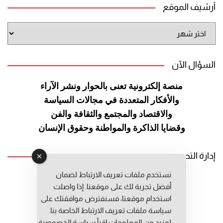
أرشيف الموقع
أرشيف
الموقع
السؤال الآن
منصة إلكترونية تعنى بالحوار ونشر
الآراء
والأفكار المتعددة في مجالات
السياسة
والاقتصاد والمجتمع والثقافة
والفن
وقضايا الذاكرة والمواطنة
وحقوق الإنسان
إدارة التحرير
نستخدم ملفات تعريف الارتباط لضمان
رئيس التحرير: عبد الرحيم التوراني
أفضل تجربة لك على موقعنا. إذا واصلت
رئيس التحرير المساعد: المعطي قبال
استخدام موقعنا، فسنفترض موافقتك على
مديرة التحرير: فاطمة حوحو
سياسة ملفات تعريف الارتباط الخاصة بنا.
لمزيد من المعلومات إقرأ
سياسة الخصوصية