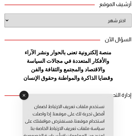
أرشيف الموقع
أرشيف
الموقع
السؤال الآن
منصة إلكترونية تعنى بالحوار ونشر
الآراء
والأفكار المتعددة في مجالات
السياسة
والاقتصاد والمجتمع والثقافة
والفن
وقضايا الذاكرة والمواطنة
وحقوق الإنسان
إدارة التحرير
نستخدم ملفات تعريف الارتباط لضمان
رئيس التحرير: عبد الرحيم التوراني
أفضل تجربة لك على موقعنا. إذا واصلت
رئيس التحرير المساعد: المعطي قبال
استخدام موقعنا، فسنفترض موافقتك على
مديرة التحرير: فاطمة حوحو
سياسة ملفات تعريف الارتباط الخاصة بنا.
لمزيد من المعلومات إقرأ
سياسة الخصوصية