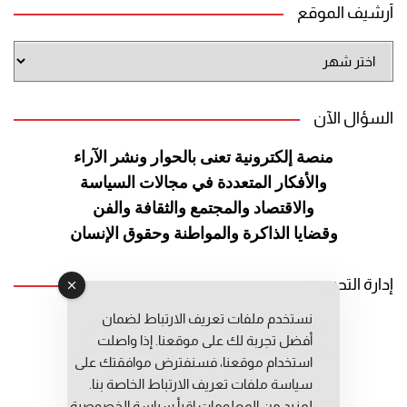
أرشيف الموقع
أرشيف
الموقع
السؤال الآن
منصة إلكترونية تعنى بالحوار ونشر
الآراء
والأفكار المتعددة في مجالات
السياسة
والاقتصاد والمجتمع والثقافة
والفن
وقضايا الذاكرة والمواطنة
وحقوق الإنسان
إدارة التحرير
نستخدم ملفات تعريف الارتباط لضمان
رئيس التحرير: عبد الرحيم التوراني
أفضل تجربة لك على موقعنا. إذا واصلت
رئيس التحرير المساعد: المعطي قبال
استخدام موقعنا، فسنفترض موافقتك على
مديرة التحرير: فاطمة حوحو
سياسة ملفات تعريف الارتباط الخاصة بنا.
لمزيد من المعلومات إقرأ
سياسة الخصوصية