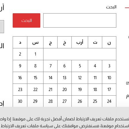
أر
البحث
البحث
أر
الم
ن
ث
أرب
خ
ج
س
د
ال
2
1
9
8
7
6
5
4
3
16
15
14
13
12
11
10
0
23
22
21
20
19
18
17
م
30
29
28
27
26
25
24
إد
31
ستخدم ملفات تعريف الارتباط لضمان أفضل تجربة لك على موقعنا. إذا وا
أغسطس 2026
ستخدام موقعنا، فسنفترض موافقتك على سياسة ملفات تعريف الارتباط