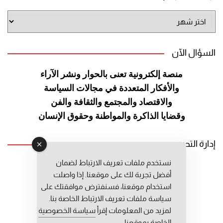
أرشيف
الموقع
السؤال الآن
منصة إلكترونية تعنى بالحوار ونشر
الآراء
والأفكار المتعددة في مجالات
السياسة
والاقتصاد والمجتمع والثقافة
والفن
وقضايا الذاكرة والمواطنة
وحقوق الإنسان
إدارة التحرير
نستخدم ملفات تعريف الارتباط لضمان
رئيس التحرير: عبد الرحيم التوراني
أفضل تجربة لك على موقعنا. إذا واصلت
رئيس التحرير المساعد: المعطي قبال
استخدام موقعنا، فسنفترض موافقتك على
مديرة التحرير: فاطمة حوحو
سياسة ملفات تعريف الارتباط الخاصة بنا.
لمزيد من المعلومات إقرأ
سياسة الخصوصية
الخاصة بموقعنا.