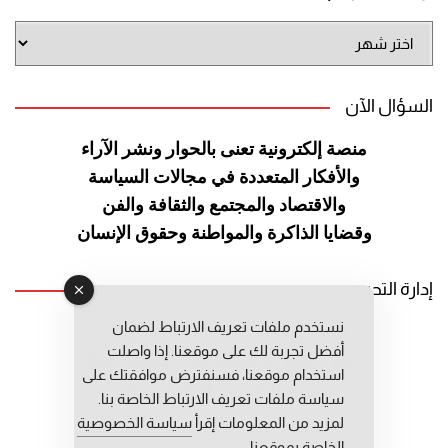
أرشيف
الموقع
السؤال الآن
منصة إلكترونية تعنى بالحوار ونشر
الآراء
والأفكار المتعددة في مجالات
السياسة
والاقتصاد والمجتمع والثقافة
والفن
وقضايا الذاكرة والمواطنة
وحقوق الإنسان
إدارة التحرير
نستخدم ملفات تعريف الارتباط لضمان
رئيس التحرير: عبد الرحيم التوراني
أفضل تجربة لك على موقعنا. إذا واصلت
رئيس التحرير المساعد: المعطي قبال
استخدام موقعنا، فسنفترض موافقتك على
مديرة التحرير: فاطمة حوحو
سياسة ملفات تعريف الارتباط الخاصة بنا.
لمزيد من المعلومات إقرأ
سياسة الخصوصية
الخاصة بموقعنا.