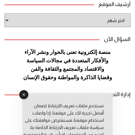
أرشيف الموقع
أرشيف
الموقع
السؤال الآن
منصة إلكترونية تعنى بالحوار ونشر
الآراء
والأفكار المتعددة في مجالات
السياسة
والاقتصاد والمجتمع والثقافة
والفن
وقضايا الذاكرة والمواطنة
وحقوق الإنسان
إدارة التحرير
نستخدم ملفات تعريف الارتباط لضمان
رئيس التحرير: عبد الرحيم التوراني
أفضل تجربة لك على موقعنا. إذا واصلت
رئيس التحرير المساعد: المعطي قبال
استخدام موقعنا، فسنفترض موافقتك على
مديرة التحرير: فاطمة حوحو
سياسة ملفات تعريف الارتباط الخاصة بنا.
لمزيد من المعلومات إقرأ
سياسة الخصوصية