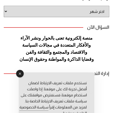
أرشيف
الموقع
السؤال الآن
منصة إلكترونية تعنى بالحوار ونشر
الآراء
والأفكار المتعددة في مجالات
السياسة
والاقتصاد والمجتمع والثقافة
والفن
وقضايا الذاكرة والمواطنة
وحقوق الإنسان
إدارة التحرير
نستخدم ملفات تعريف الارتباط لضمان
رئيس التحرير: عبد الرحيم التوراني
أفضل تجربة لك على موقعنا. إذا واصلت
رئيس التحرير المساعد: المعطي قبال
استخدام موقعنا، فسنفترض موافقتك على
مديرة التحرير: فاطمة حوحو
سياسة ملفات تعريف الارتباط الخاصة بنا.
لمزيد من المعلومات إقرأ
سياسة الخصوصية