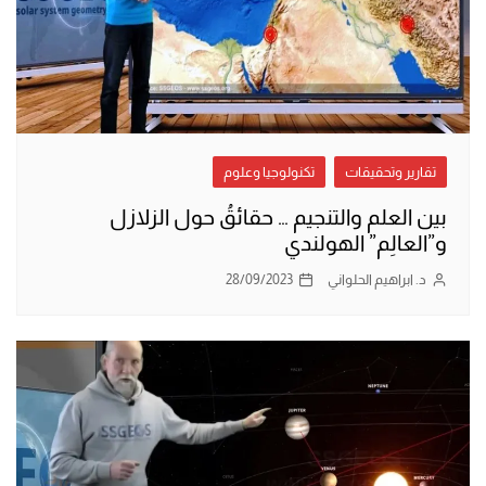
تقارير وتحقيقات
تكنولوجيا وعلوم
بين العلم والتنجيم … حقائقُ حول الزلازل
و”العالِم” الهولندي
د. ابراهيم الحلواني
28/09/2023