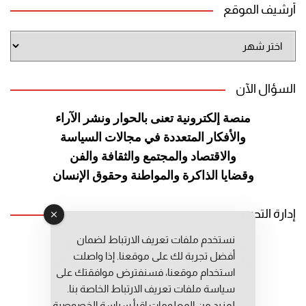
أرشيف الموقع
أرشيف
الموقع
السؤال الآن
منصة إلكترونية تعنى بالحوار ونشر
الآراء
والأفكار المتعددة في مجالات
السياسة
والاقتصاد والمجتمع والثقافة
والفن
وقضايا الذاكرة والمواطنة
وحقوق الإنسان
إدارة التحرير
نستخدم ملفات تعريف الارتباط لضمان
رئيس التحرير: عبد الرحيم التوراني
أفضل تجربة لك على موقعنا. إذا واصلت
رئيس التحرير المساعد: المعطي قبال
استخدام موقعنا، فسنفترض موافقتك على
مديرة التحرير: فاطمة حوحو
سياسة ملفات تعريف الارتباط الخاصة بنا.
لمزيد من المعلومات إقرأ
سياسة الخصوصية