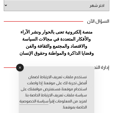
أرشيف
الموقع
السؤال الآن
منصة إلكترونية تعنى بالحوار ونشر
الآراء
والأفكار المتعددة في مجالات
السياسة
والاقتصاد والمجتمع والثقافة
والفن
وقضايا الذاكرة والمواطنة
وحقوق الإنسان
إدارة التحرير
نستخدم ملفات تعريف الارتباط لضمان
رئيس التحرير: عبد الرحيم التوراني
أفضل تجربة لك على موقعنا. إذا واصلت
رئيس التحرير المساعد: المعطي قبال
استخدام موقعنا، فسنفترض موافقتك على
مديرة التحرير: فاطمة حوحو
سياسة ملفات تعريف الارتباط الخاصة بنا.
لمزيد من المعلومات إقرأ
سياسة الخصوصية
الخاصة بموقعنا.