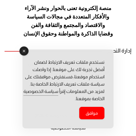
منصة إلكترونية تعنى بالحوار ونشر
الآراء
والأفكار المتعددة في مجالات
السياسة
والاقتصاد والمجتمع والثقافة
والفن
وقضايا الذاكرة والمواطنة
وحقوق الإنسان
إدارة التحرير
نستخدم ملفات تعريف الارتباط لضمان
رئيس التحرير: عبد الرحيم التوراني
أفضل تجربة لك على موقعنا. إذا واصلت
رئيس التحرير المساعد: المعطي قبال
استخدام موقعنا، فسنفترض موافقتك على
مديرة التحرير: فاطمة حوحو
سياسة ملفات تعريف الارتباط الخاصة بنا.
لمزيد من المعلومات إقرأ
سياسة الخصوصية
الخاصة بموقعنا.
موافق
جميع حقوق النشر محفوظة © 2026
سياسة الخصوصية